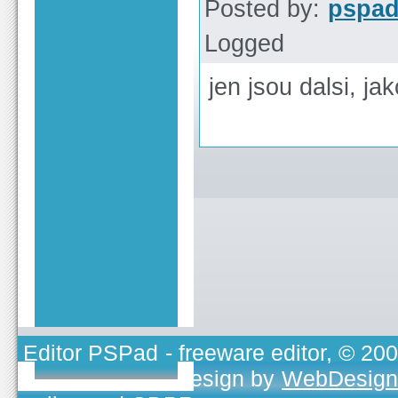
Posted by:
pspa
Logged
jen jsou dalsi, jak
Editor PSPad
- freeware editor, © 20
TOJEONO.CZ
, design by
WebDesign