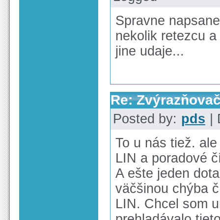
Spravne napsane 
nekolik retezcu a
jine udaje...
Re: Zvýrazňova
Posted by:
pds
| 
To u nás tiež. a
LIN a poradové čís
A ešte jeden dota
väčšinou chýba č
LIN. Chcel som u
prehladávalo tiet