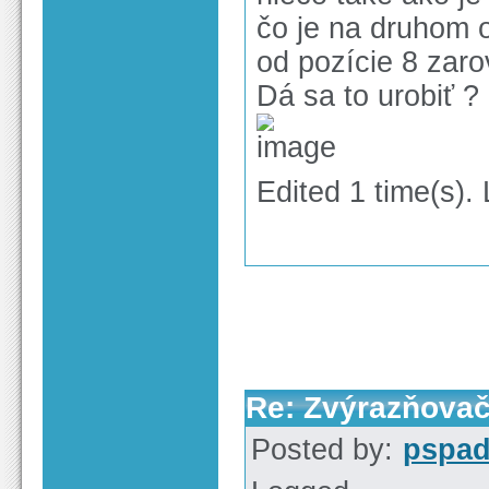
čo je na druhom o
od pozície 8 zaro
Dá sa to urobiť ?
Edited 1 time(s).
Re: Zvýrazňova
Posted by:
pspa