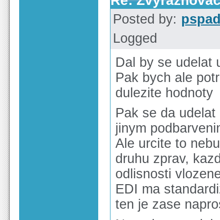
Re: Zvýrazňova
Posted by:
pspa
Logged
Dal by se udelat
Pak bych ale potr
dulezite hodnoty
Pak se da udelat
jinym podbarveni
Ale urcite to neb
druhu zprav, kazd
odlisnosti vlozene
EDI ma standardi
ten je zase napro