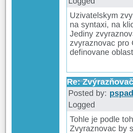
Logged
Uzivatelskym zvy
na syntaxi, na kl
Jediny zvyraznovac
zvyraznovac pro
definovane oblast
Re: Zvýrazňova
Posted by:
pspa
Logged
Tohle je podle to
Zvyraznovac by se