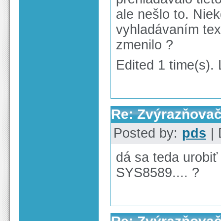
ale nešlo to. Nie
vyhladávaním text
zmenilo ?
Edited 1 time(s).
Re: Zvýrazňova
Posted by:
pds
| 
dá sa teda urobi
SYS8589.... ?