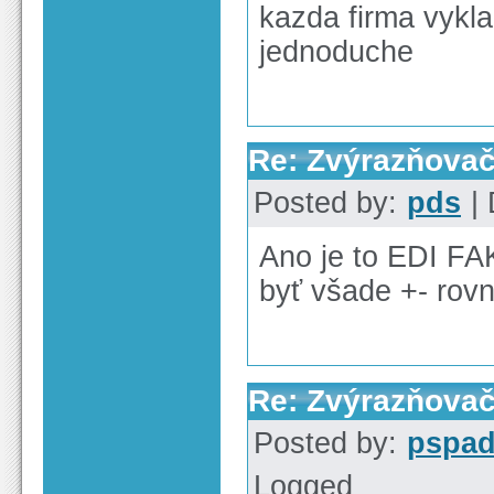
kazda firma vykl
jednoduche
Re: Zvýrazňova
Posted by:
pds
| 
Ano je to EDI FAK
byť všade +- rov
Re: Zvýrazňova
Posted by:
pspa
Logged