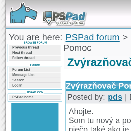
Forum can help you solve problems and quickly
find a solution with PSPad for Microsoft
Windows
You are here:
PSPad forum
>
BROWSE FORUM
Zvýrazňovač Pomoc
Previous thread
Next thread
Follow thread
Zvýrazňova
FORUM
Forum List
Message List
Search
Zvýrazňovač P
Log In
PSPAD.COM
Posted by:
pds
| 
PSPad home
Ahojte.
Som tu nový a pot
niečo také ako je