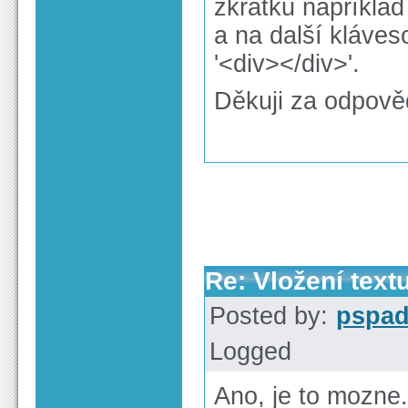
zkratku například
a na další kláves
'<div></div>'.
Děkuji za odpově
Re: Vložení text
Posted by:
pspa
Logged
Ano, je to mozne