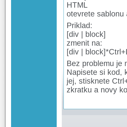
HTML
otevrete sablonu 
Priklad:
[div | block]
zmenit na:
[div | block]*Ctrl
Bez problemu je m
Napisete si kod, 
jej, stisknete Ctr
zkratku a novy ko