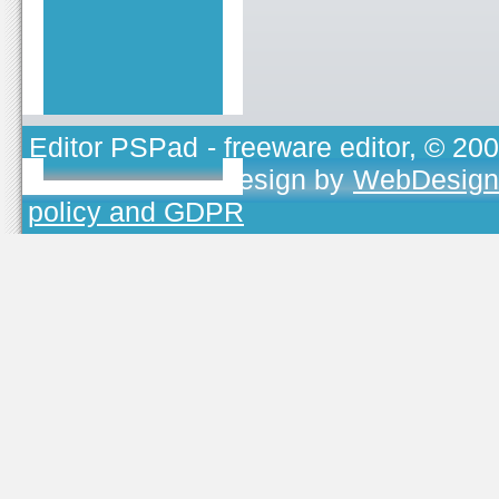
Editor PSPad
- freeware editor, © 20
TOJEONO.CZ
, design by
WebDesign
policy and GDPR