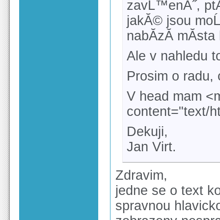
zavĹ™enĂ˝, ptĂ
jakĂ© jsou moĹ
nabĂ­zĂ­ mĂ­sta
Ale v nahledu to
Prosim o radu,
V head mam <me
content="text/ht
Dekuji,
Jan Virt.
Zdravim,
jedne se o text k
spravnou hlavicko