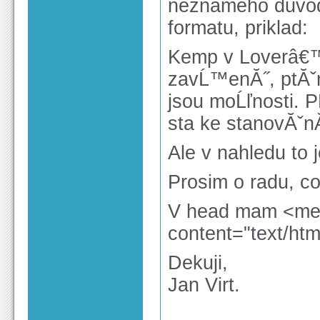
neznameho duvod
formatu, priklad:
Kemp v Loverâ€™
zavĹ™enĂ˝, ptĂˇ
jsou moĹľnosti. 
sta ke stanovĂˇnĂ
Ale v nahledu to j
Prosim o radu, c
V head mam <met
content="text/htm
Dekuji,
Jan Virt.