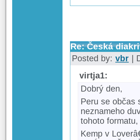
Re: Česká diakri
Posted by:
vbr
| 
virtja1:
Dobrý den,
Peru se občas s
neznameho duv
tohoto formatu, 
Kemp v Loverâ