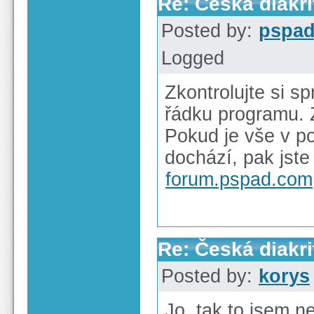
Re: Česká diakri
Posted by:
pspa
Logged
Zkontrolujte si 
řádku programu.
Pokud je vše v p
dochází, pak jst
forum.pspad.com
Re: Česká diakri
Posted by:
korys
Jo, tak to jsem ne