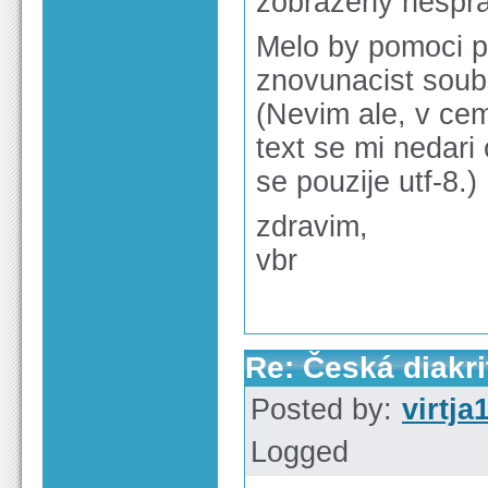
zobrazeny nespra
Melo by pomoci p
znovunacist soubo
(Nevim ale, v ce
text se mi nedari
se pouzije utf-8.)
zdravim,
vbr
Re: Česká diakri
Posted by:
virtja
Logged