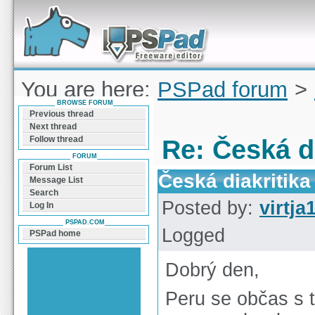
Forum can help you solve problems and quickly
find a solution with PSPad for Microsoft
Windows
You are here:
PSPad forum
>
BROWSE FORUM
diakritika
Previous thread
Next thread
Follow thread
Re: Česká di
FORUM
Forum List
Česká diakritika
Message List
Search
Posted by:
virtja
Log In
PSPAD.COM
Logged
PSPad home
Dobrý den,
Peru se občas s 