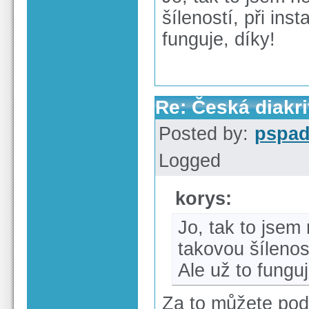
šíleností, při ins
funguje, díky!
Re: Česká diakri
Posted by:
pspa
Logged
korys:
Jo, tak to jsem 
takovou šílenos
Ale už to funguj
Za to můžete pod