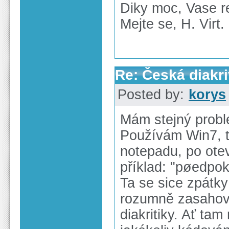
Diky moc, Vase r
Mejte se, H. Virt.
Re: Česká diakri
Posted by:
korys
Mám stejný probl
Používám Win7, 
notepadu, po otev
příklad: "pøedpo
Ta se sice zpátky
rozumně zasahova
diakritiky. Ať t