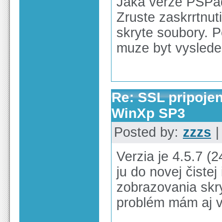
Jaka verze PSPa
Zruste zaskrrtnut
skryte soubory. P
muze byt vysledek
Re: SSL pripoje
WinXp SP3
Posted by:
zzzs
|
Verzia je 4.5.7 (
ju do novej čistej
zobrazovania skr
problém mám aj v