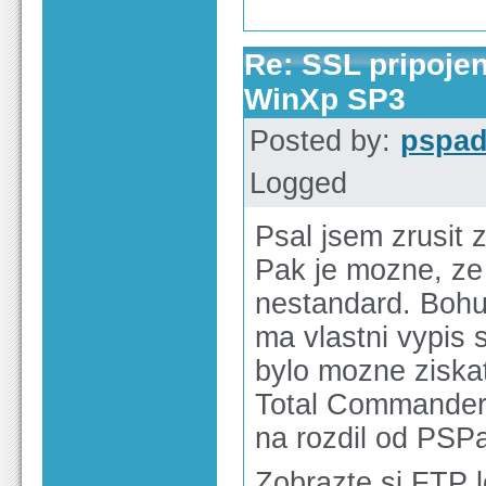
Re: SSL pripoje
WinXp SP3
Posted by:
pspa
Logged
Psal jsem zrusit z
Pak je mozne, ze 
nestandard. Bohuz
ma vlastni vypis 
bylo mozne ziska
Total Commander j
na rozdil od PSPa
Zobrazte si FTP lo