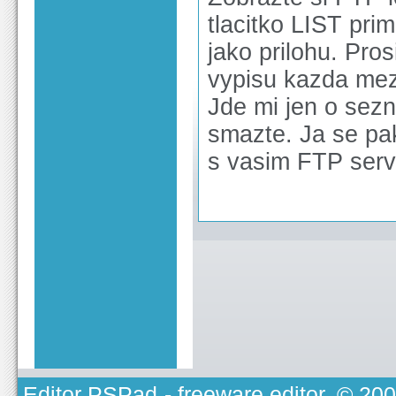
tlacitko LIST pr
jako prilohu. Pros
vypisu kazda mez
Jde mi jen o sez
smazte. Ja se pak
s vasim FTP ser
Editor PSPad
- freeware editor, © 20