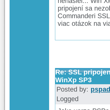
nenašiel... Win X
pripojení sa nezo
Commanderi SSL 
viac otázok na vi
Re: SSL pripoje
WinXp SP3
Posted by:
pspa
Logged