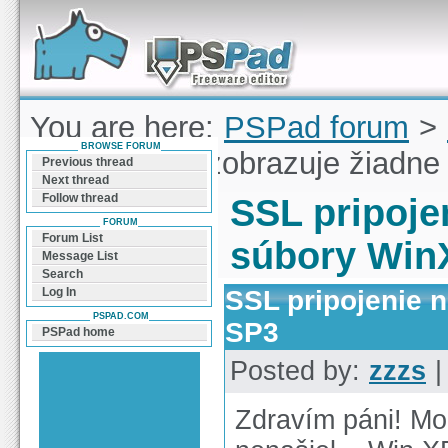
Forum can help you solve problems and quickly
find a solution with PSPad for Microsoft
Windows
You are here:
PSPad forum
>
BROWSE FORUM
pripojenie nezobrazuje žiadn
Previous thread
Next thread
Follow thread
SSL pripoje
FORUM
Forum List
súbory Win
Message List
Search
SSL pripojenie 
Log In
PSPAD.COM
SP3
PSPad home
Posted by:
zzzs
|
Zdravím páni! Mož