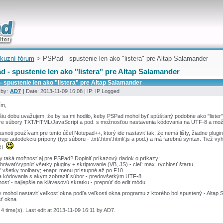
uickly
kuzní fórum
> PSPad - spustenie len ako "listera" pre Altap Salamander
 - spustenie len ako "listera" pre Altap Salamander
 spustenie len ako "listera" pre Altap Salamander
 by:
AD7
| Date: 2013-11-09 16:08 | IP: IP Logged
ím,
šiu dobu uvažujem, že by sa mi hodilo, keby PSPad mohol byť spúšťaný podobne ako "lister
pre súbory TXT/HTML/JavaScript a pod. s možnosťou nastavenia kódovania na UTF-8 a mo
snoti používam pre tento účel Notepad++, ktorý ide nastaviť tak, že nemá lišty, žiadne plugi
uje autodekciu prípony (typ súboru - .txt/.htm/.html/.js a pod.) a má farebnú syntax. Tiež vyh
ší.
y taká možnosť aj pre PSPad? Doplniť príkazový riadok o príkazy:
hrávať/vypnúť všetky pluginy + skriptovanie (VB, JS) - cieľ: max. rýchlosť štartu
ť všetky toolbary; +napr. menu prístupné až po F10
ba kódovania s akým zobraziť súbor - predovšetkým UTF-8
osť - najlepšie na klávesovú skratku - prepnúť do edit módu
y mohol nastaviť veľkosť okna podľa veľkosti okna programu z ktorého bol spustený - Altap 
sť okna
 4 time(s). Last edit at 2013-11-09 16:11 by AD7.