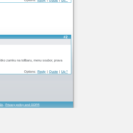
Options:
Reply
|
Quote
|
Up ^
#2
citko zamku na tollbaru, menu soubor, prava
Options:
Reply
|
Quote
|
Up ^
řák
,
Privacy policy and GDPR