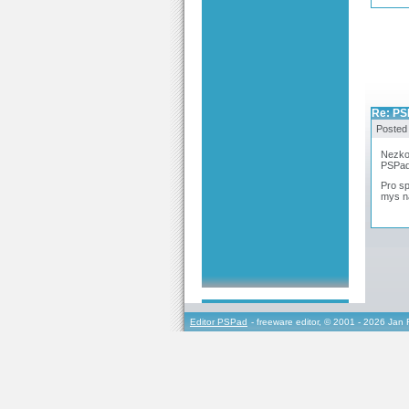
Re: PSP
Posted
Nezkou
PSPad 
Pro sp
mys na
Editor PSPad
- freeware editor, © 2001 - 2026 Jan 