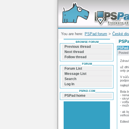
Forum can help you solve problems and q
find a solution with PSPad for Microsoft
Windows
You are here:
PSPad forum
>
České dis
PSPad
BROWSE FORUM
Previous thread
PSPad -
Next thread
Posted
Follow thread
Zdrav
FORUM
už dlh
Forum List
only 
Message List
V súča
Search
podpor
Log In
najlep
PSPAD.COM
Bola b
- nena
PSPad home
- skry
- voľ
- možn
- ak b
veľko
Edited