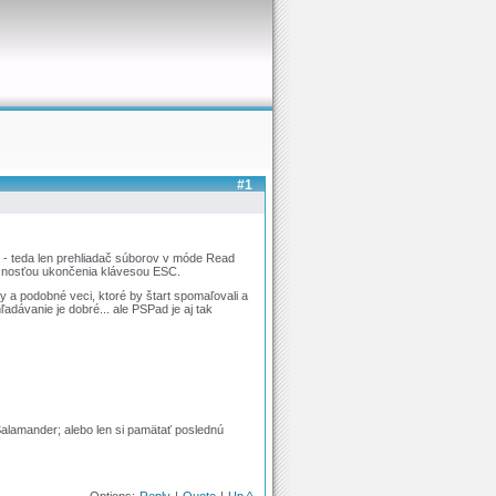
#1
" - teda len prehliadač súborov v móde Read
žnosťou ukončenia klávesou ESC.
ny a podobné veci, ktoré by štart spomaľovali a
ľadávanie je dobré... ale PSPad je aj tak
Salamander; alebo len si pamätať poslednú