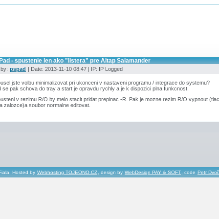
ad - spustenie len ako "listera" pre Altap Salamander
 by:
pspad
| Date: 2013-11-10 08:47 | IP: IP Logged
sel jste volbu minimalizovat pri ukonceni v nastaveni programu / integrace do systemu?
se pak schova do tray a start je opravdu rychly a je k dispozici plna funkcnost.
usteni v rezimu R/O by melo stacit pridat prepinac -R. Pak je mozne rezim R/O vypnout (tla
 zalozce)a soubor normalne editovat.
Fiala, Hosted by
Webhosting TOJEONO.CZ
, design by
WebDesign PAY & SOFT
, code
Petr Dvo