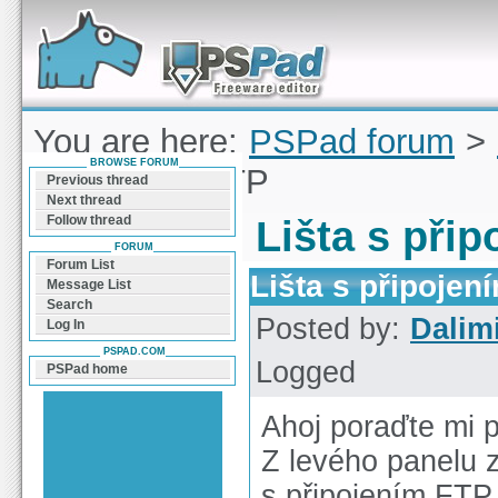
Forum can help you solve problems and quickly
find a solution with PSPad for Microsoft
Windows
You are here:
PSPad forum
>
BROWSE FORUM
připojením FTP
Previous thread
Next thread
Follow thread
Lišta s při
FORUM
Forum List
Lišta s připojen
Message List
Search
Posted by:
Dalimi
Log In
PSPAD.COM
Logged
PSPad home
Ahoj poraďte mi 
Z levého panelu z
s připojením FTP.