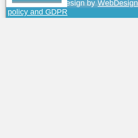
TOJEONO.CZ
, design by
WebDesign
policy and GDPR