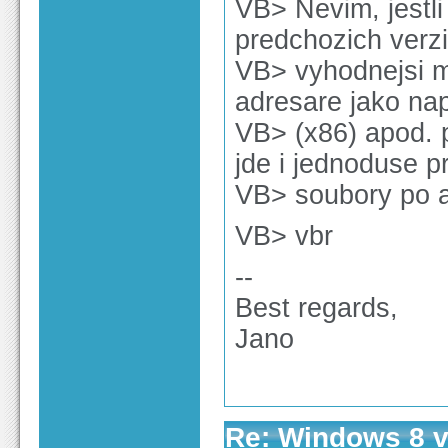
VB> Nevim, jestli
predchozich verzi,
VB> vyhodnejsi 
adresare jako nap
VB> (x86) apod. p
jde i jednoduse p
VB> soubory po ak
VB> vbr
--
Best regards,
Jano
Re: Windows 8 v