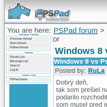
Forum can help you solve problems and quickly
find a solution with PSPad for Microsoft
Windows
You are here:
PSPad forum
>
BROWSE FORUM
vs Pspad Editor
Previous thread
Next thread
Follow thread
Windows 8 
FORUM
Forum List
Windows 8 vs Ps
Message List
Search
Posted by:
RuLa
Log In
PSPAD.COM
PSPad home
Dobrý deň,
tak som prešiel 
podarilo rozchodiť
som musel pred i