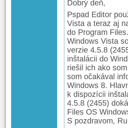
Dobrý deň,
Pspad Editor po
Vista a teraz aj 
do Program Files
Windows Vista s
verzie 4.5.8 (245
inštalácii do Win
riešil ich ako so
som očakával info
Windows 8. Hlavn
k dispozícii inšta
4.5.8 (2455) dok
Files OS Window
S pozdravom, Ru