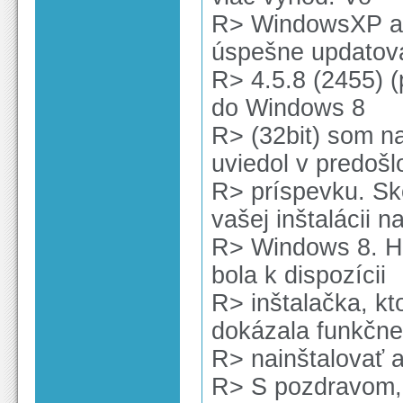
R> WindowsXP a 
úspešne updatova
R> 4.5.8 (2455) (
do Windows 8
R> (32bit) som na
uviedol v predoš
R> príspevku. Sk
vašej inštalácii n
R> Windows 8. Hl
bola k dispozícii
R> inštalačka, kt
dokázala funkčne
R> nainštalovať 
R> S pozdravom