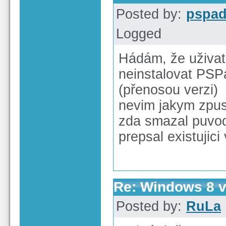
Posted by:
pspa
Logged
Hádám, že uživat
neinstalovat PSPa
(přenosou verzi)
nevim jakym zpuso
zda smazal puvod
prepsal existujici
Re: Windows 8 v
Posted by:
RuLa