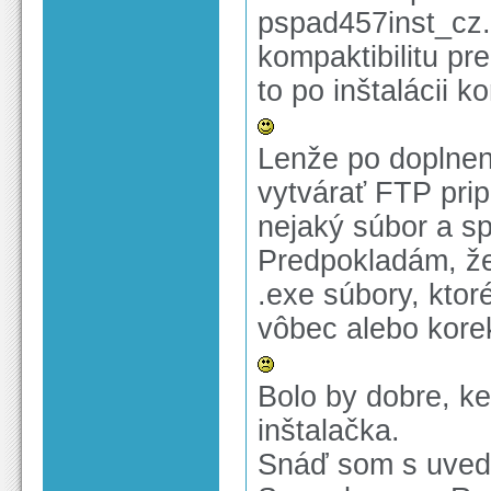
pspad457inst_cz.e
kompaktibilitu p
to po inštalácii k
Lenže po doplnení
vytvárať FTP prip
nejaký súbor a sp
Predpokladám, ž
.exe súbory, ktor
vôbec alebo kore
Bolo by dobre, ke
inštalačka.
Snáď som s uved