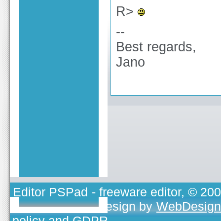
R>
--
Best regards,
Jano
Editor PSPad
- freeware editor, © 20
TOJEONO.CZ
, design by
WebDesign
policy and GDPR