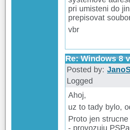
pri umisteni do j
prepisovat soubor
vbr
Re: Windows 8 v
Posted by:
Jano
Logged
Ahoj,
uz to tady bylo, 
Proto jen strucne
- provozuju PSPad