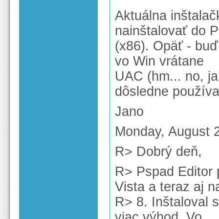
Aktuálna inštalač
nainštalovať do P
(x86). Opäť - buď
vo Win vrátane
UAC (hm... no, ja
dôsledne použív
Jano
Monday, August 2
R> Dobrý deň,
R> Pspad Editor
Vista a teraz aj 
R> 8. Inštaloval
viac výhod. Vo