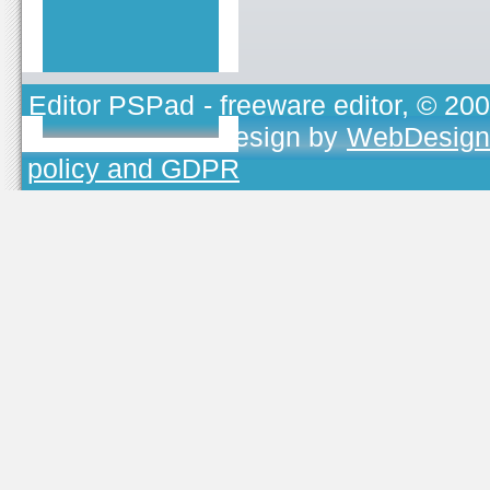
Editor PSPad
- freeware editor, © 20
TOJEONO.CZ
, design by
WebDesign
policy and GDPR