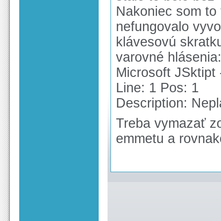
Nakoniec som to f
nefungovalo vyvo
klávesovú skratk
varovné hlásenia
Microsoft JSktipt
Line: 1 Pos: 1
Description: Nep
Treba vymazať zo 
emmetu a rovnako