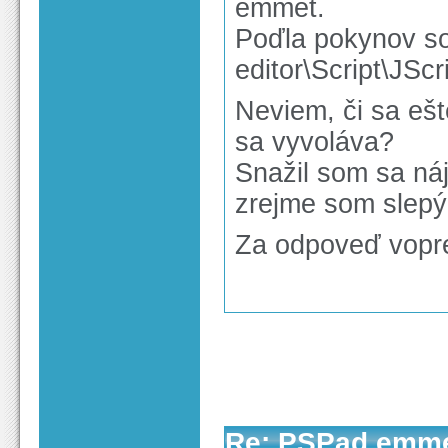
emmet.
Poďla pokynov so
editor\Script\JScri
Neviem, či sa ešt
sa vyvoláva?
Snažil som sa náj
zrejme som slepý
Za odpoveď vop
Re: PSPad emm