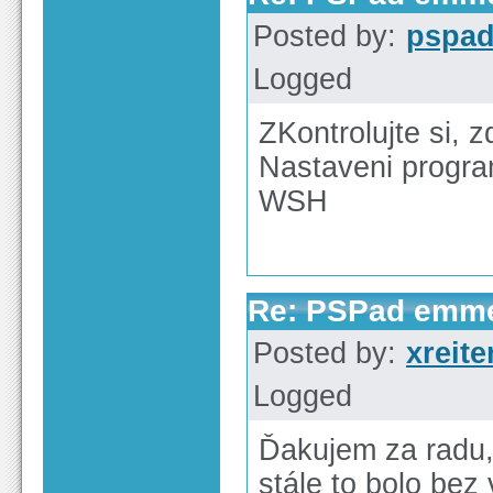
Posted by:
pspa
Logged
ZKontrolujte si, 
Nastaveni progra
WSH
Re: PSPad emm
Posted by:
xreit
Logged
Ďakujem za radu,
stále to bolo bez