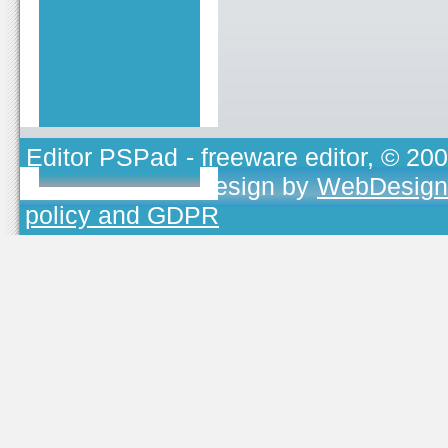
Editor PSPad
- freeware editor, © 20
TOJEONO.CZ
, design by
WebDesign
policy and GDPR