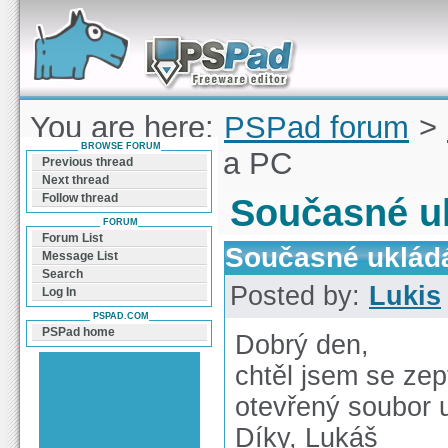
Forum can help you solve problems and quickly
find a solution with PSPad for Microsoft
Windows
You are here:
PSPad forum
>
BROWSE FORUM
ukládání FTP a PC
Previous thread
Next thread
Follow thread
Současné u
FORUM
Forum List
Současné uklád
Message List
Search
Posted by:
Lukis
Log In
PSPAD.COM
PSPad home
Dobrý den,
chtěl jsem se zept
otevřený soubor 
Díky, Lukáš