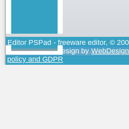
Editor PSPad
- freeware editor, © 20
TOJEONO.CZ
, design by
WebDesign
policy and GDPR