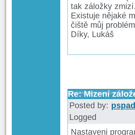
tak záložky zmizí
Existuje nějaké m
čiště můj problém
Díky, Lukáš
Re: Mizení zálož
Posted by:
pspa
Logged
Nastaveni progra