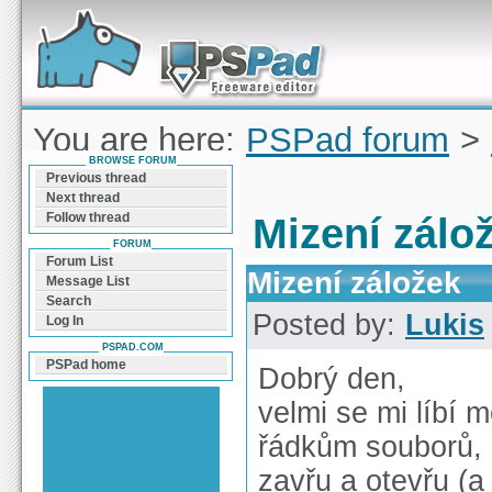
Forum can help you solve problems and quickly
find a solution with PSPad for Microsoft
Windows
You are here:
PSPad forum
>
BROWSE FORUM
záložek
Previous thread
Next thread
Follow thread
Mizení zálo
FORUM
Forum List
Mizení záložek
Message List
Search
Posted by:
Lukis
Log In
PSPAD.COM
PSPad home
Dobrý den,
velmi se mi líbí 
řádkům souborů, 
zavřu a otevřu (a