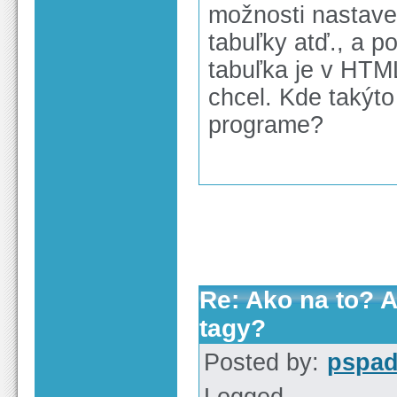
možnosti nastave
tabuľky atď., a p
tabuľka je v HTM
chcel. Kde takýto
programe?
Re: Ako na to? A
tagy?
Posted by:
pspa
Logged