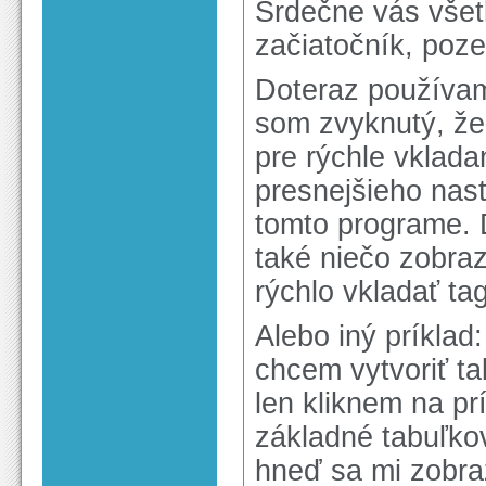
Srdečne vás vše
začiatočník, poz
Doteraz používam
som zvyknutý, že
pre rýchle vklada
presnejšieho nas
tomto programe. 
také niečo zobra
rýchlo vkladať ta
Alebo iný príklad:
chcem vytvoriť t
len kliknem na pr
základné tabuľkov
hneď sa mi zobra