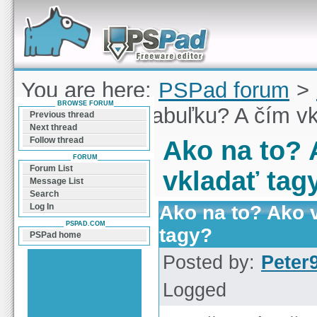
Forum can help you solve problems and quickly
find a solution with PSPad for Microsoft
Windows
You are here:
PSPad forum
>
BROWSE FORUM
Ako vytvoriť tabuľku? A čím v
Previous thread
Next thread
Follow thread
Ako na to? 
FORUM
Forum List
vkladať tag
Message List
Search
Ako na to? Ako v
Log In
PSPAD.COM
tagy?
PSPad home
Posted by:
Peter
Logged