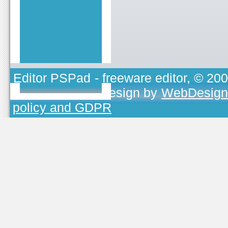
Editor PSPad
- freeware editor, © 20
TOJEONO.CZ
, design by
WebDesign
policy and GDPR