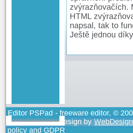
zvýrazňovačích. M
HTML zvýrazňovač
napsal, tak to fun
Ještě jednou dík
Editor PSPad
- freeware editor, © 20
TOJEONO.CZ
, design by
WebDesign
policy and GDPR