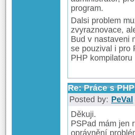
program.
Dalsi problem mu
zvyraznovace, al
Bud v nastaveni 
se pouzival i pro
PHP kompilatoru 
Re: Práce s PHP
Posted by:
PeVal
Děkuji.
PSPad mám jen ro
oprávnění problé