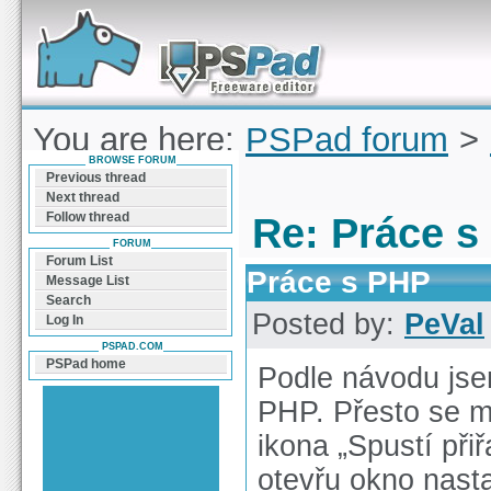
Forum can help you solve problems and quickly
find a solution with PSPad for Microsoft
Windows
You are here:
PSPad forum
>
BROWSE FORUM
PHP
Previous thread
Next thread
Follow thread
Re: Práce s
FORUM
Forum List
Práce s PHP
Message List
Search
Posted by:
PeVal
Log In
PSPAD.COM
PSPad home
Podle návodu jsem
PHP. Přesto se m
ikona „Spustí př
otevřu okno nast