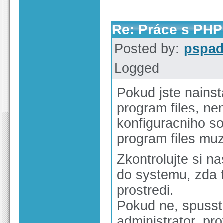
Re: Práce s PHP
Posted by:
pspa
Logged
Pokud jste nains
program files, n
konfiguracniho so
program files muz
Zkontrolujte si n
do systemu, zda 
prostredi.
Pokud ne, spuss
administrator, pro