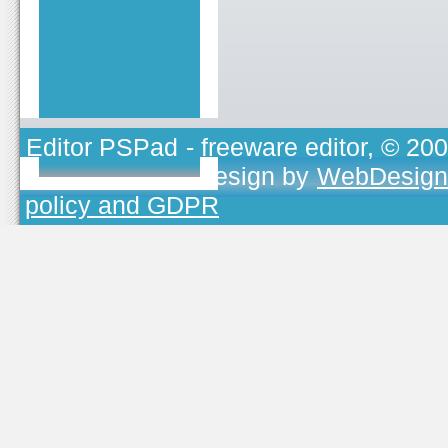
Editor PSPad
- freeware editor, © 20
TOJEONO.CZ
, design by
WebDesign
policy and GDPR