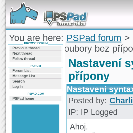
Forum can help you solve problems and quickly
find a solution with PSPad for Microsoft
Windows
You are here:
PSPad forum
>
BROWSE FORUM
syntaxe pro soubory bez příp
Previous thread
Next thread
Follow thread
Nastavení s
FORUM
Forum List
přípony
Message List
Search
Nastavení synta
Log In
PSPAD.COM
Posted by:
Charl
PSPad home
IP: IP Logged
Ahoj,