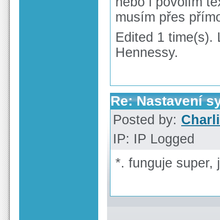
nebo i povolím te
musím přes přímo
Edited 1 time(s).
Hennessy.
Re: Nastavení s
Posted by:
Charl
IP: IP Logged
*. funguje super, 