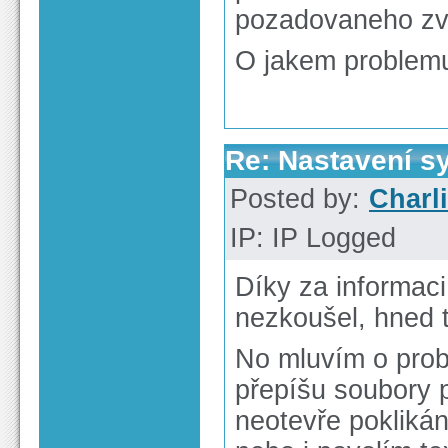
pozadovaneho zv
O jakem problemu
Re: Nastavení s
Posted by:
Charl
IP: IP Logged
Díky za informaci
nezkoušel, hned t
No mluvím o probl
přepíšu soubory 
neotevře pokliká