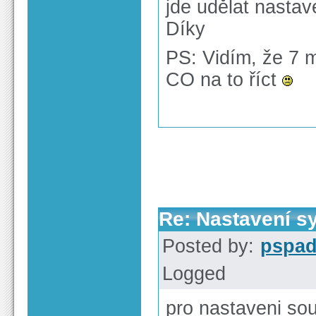
jde udělat nasta
Díky
PS: Vidím, že 7 m
CO na to říct
Re: Nastavení s
Posted by:
pspa
Logged
pro nastaveni sou