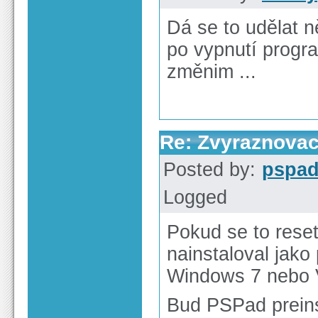
Dá se to udělat 
po vypnutí progra
změnim ...
Re: Zvyraznovac
Posted by:
pspa
Logged
Pokud se to rese
nainstaloval jako
Windows 7 nebo V
Bud PSPad preins