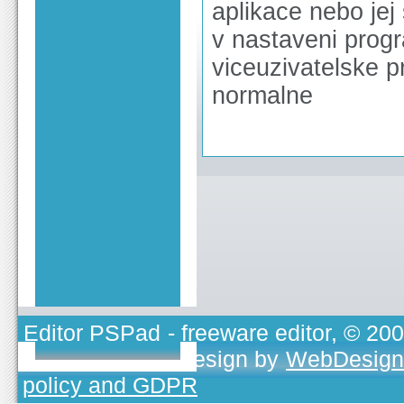
aplikace nebo jej
v nastaveni prog
viceuzivatelske p
normalne
Editor PSPad
- freeware editor, © 20
TOJEONO.CZ
, design by
WebDesign
policy and GDPR