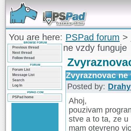
Forum can help you solve problems and quickly
find a solution with PSPad for Microsoft
Windows
You are here:
PSPad forum
>
BROWSE FORUM
Zvyraznovac ne vzdy funguje
Previous thread
Next thread
Follow thread
Zvyraznovac
FORUM
Forum List
Zvyraznovac ne 
Message List
Search
Posted by:
Drahy
Log In
PSPAD.COM
PSPad home
Ahoj,
pouzivam program
stve a to ta, ze 
mam otevreno vic