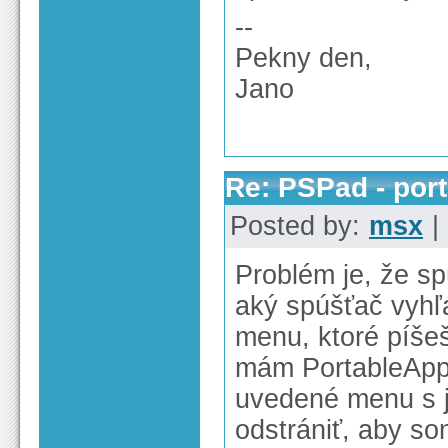
--
Pekny den,
Jano
Re: PSPad - por
Posted by:
msx
|
Problém je, že s
aký spúšťač vyhľ
menu, ktoré píšeš
mám PortableApps
uvedené menu s 
odstrániť, aby s