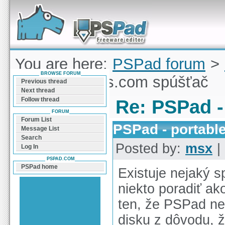
Forum can help you solve problems and quickly
find a solution with PSPad for Microsoft
Windows
You are here:
PSPad forum
>
BROWSE FORUM
- portableapps.com spúšťač
Previous thread
Next thread
Follow thread
Re: PSPad -
FORUM
Forum List
PSPad - portab
Message List
Search
Posted by:
msx
|
Log In
PSPAD.COM
PSPad home
Existuje nejaký 
niekto poradiť ak
ten, že PSPad ne
disku z dôvodu, 