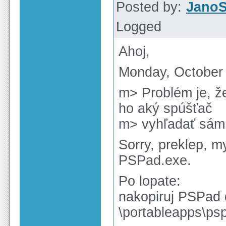
Posted by:
Jano
Logged
Ahoj,
Monday, October 
m> Problém je, 
ho aký spúšťač
m> vyhľadať sám
Sorry, preklep, m
PSPad.exe.
Po lopate:
nakopiruj PSPad 
\portableapps\ps