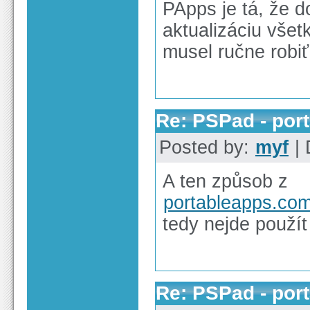
PApps je tá, že 
aktualizáciu vše
musel ručne robiť
Re: PSPad - por
Posted by:
myf
| 
A ten způsob z
portableapps.com
tedy nejde použít
Re: PSPad - por