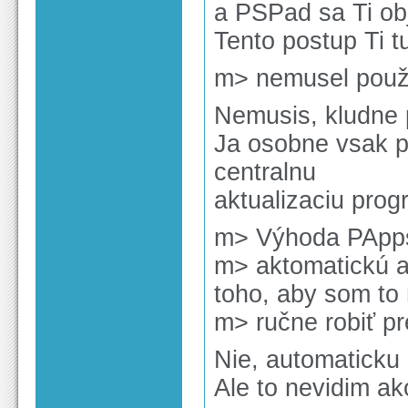
a PSPad sa Ti ob
Tento postup Ti tu
m> nemusel použ
Nemusis, kludne 
Ja osobne vsak 
centralnu
aktualizaciu prog
m> Výhoda PApps 
m> aktomatickú a
toho, aby som to
m> ručne robiť pr
Nie, automaticku
Ale to nevidim a