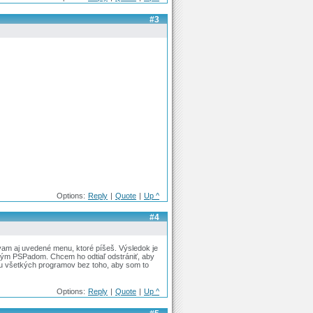
#3
Options:
Reply
|
Quote
|
Up ^
#4
am aj uvedené menu, ktoré píšeš. Výsledok je
ným PSPadom. Chcem ho odtiaľ odstrániť, aby
iu všetkých programov bez toho, aby som to
Options:
Reply
|
Quote
|
Up ^