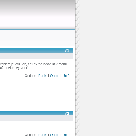
#1
Problém je totiž ten, že PSPad nevidím v menu
iež neviem vytvoriť.
Options:
Reply
|
Quote
|
Up ^
#2
Options:
Reply
|
Quote
|
Up ^