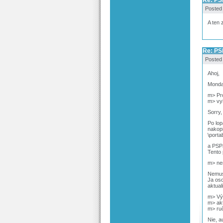
Re: PS
Posted
A ten
Re: PS
Posted
Ahoj,
Monday
m> Pr
m> vy
Sorry,
Po lop
nakopi
\porta
a PSPa
Tento 
m> ne
Nemusi
Ja os
aktual
m> Vý
m> ak
m> ruč
Nie, a