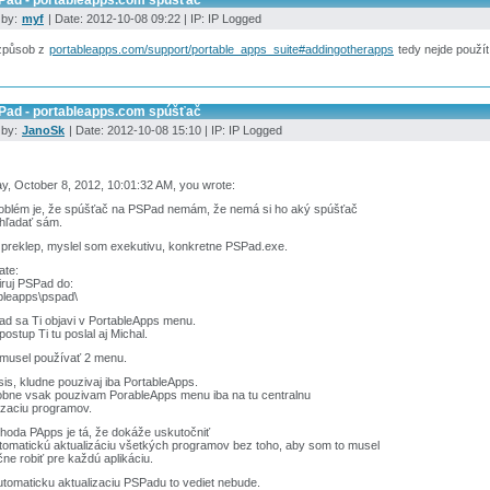
Pad - portableapps.com spúšťač
 by:
myf
| Date: 2012-10-08 09:22 | IP: IP Logged
 způsob z
portableapps.com/support/portable_apps_suite#addingotherapps
tedy nejde použít
Pad - portableapps.com spúšťač
 by:
JanoSk
| Date: 2012-10-08 15:10 | IP: IP Logged
, October 8, 2012, 10:01:32 AM, you wrote:
oblém je, že spúšťač na PSPad nemám, že nemá si ho aký spúšťač
hľadať sám.
 preklep, myslel som exekutivu, konkretne PSPad.exe.
ate:
ruj PSPad do:
bleapps\pspad\
d sa Ti objavi v PortableApps menu.
postup Ti tu poslal aj Michal.
musel používať 2 menu.
s, kludne pouzivaj iba PortableApps.
obne vsak pouzivam PorableApps menu iba na tu centralnu
izaciu programov.
hoda PApps je tá, že dokáže uskutočniť
tomatickú aktualizáciu všetkých programov bez toho, aby som to musel
ne robiť pre každú aplikáciu.
utomaticku aktualizaciu PSPadu to vediet nebude.