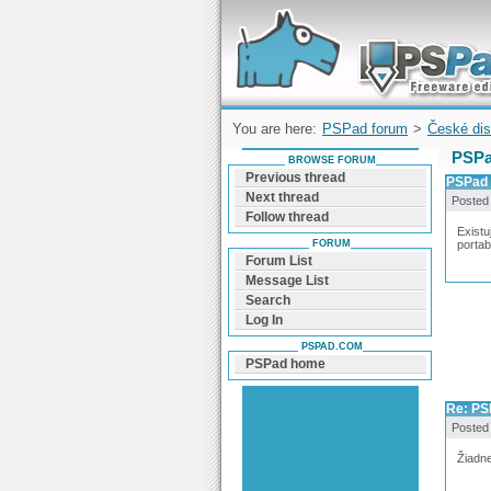
Forum can help you solve problems and q
find a solution with PSPad for Microsoft
Windows
You are here:
PSPad forum
>
České dis
PSPa
BROWSE FORUM
Previous thread
PSPad 
Next thread
Posted
Follow thread
Existu
FORUM
portab
Forum List
Message List
Search
Log In
PSPAD.COM
PSPad home
Re: PS
Posted
Žiadne