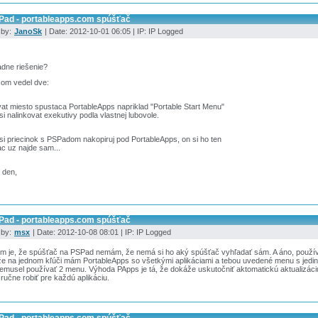
Pad - portableapps.com spúšťač
 by:
JanoSk
| Date: 2012-10-01 06:05 | IP: IP Logged
dne riešenie?
som vedel dve:
at miesto spustaca PortableApps napriklad "Portable Start Menu"
si nalinkovat exekutivy podla vlastnej lubovole.
si priecinok s PSPadom nakopiruj pod PortableApps, on si ho ten
c uz najde sam...
 den,
Pad - portableapps.com spúšťač
 by:
msx
| Date: 2012-10-08 08:01 | IP: IP Logged
ém je, že spúšťač na PSPad nemám, že nemá si ho aký spúšťač vyhľadať sám. A áno, použív
že na jednom kľúči mám PortableApps so všetkými aplikáciami a tebou uvedené menu s jedi
musel používať 2 menu. Výhoda PApps je tá, že dokáže uskutočniť aktomatickú aktualizác
ručne robiť pre každú aplikáciu.