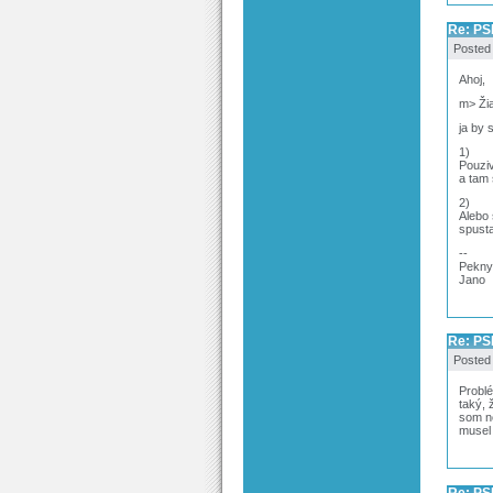
Re: PS
Posted
Ahoj,
m> Žia
ja by 
1)
Pouziv
a tam 
2)
Alebo 
spusta
--
Pekny
Jano
Re: PS
Posted
Probl
taký, 
som ne
musel 