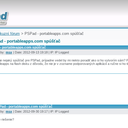
uickly
kuzní fórum
> PSPad - portableapps.com spúšťač
d - portableapps.com spúšťač
- portableapps.com spúšťač
 by:
msx
| Date: 2012-09-13 19:18 | IP: IP Logged
je nejaký spúšťač pre PSPad, prípadne vedel by mi niekto poradiť ako si ho vytvorím sám? 
leapps na flash disku z dôvodu, že nie je v zozname podporovaných aplikácií a ručne si ho t
Pad - portableapps.com spúšťač
 by:
msx
| Date: 2012-09-30 19:17 | IP: IP Logged
 riešenie?