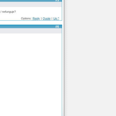
#5
 / nefunguje?
Options:
Reply
|
Quote
|
Up ^
#6