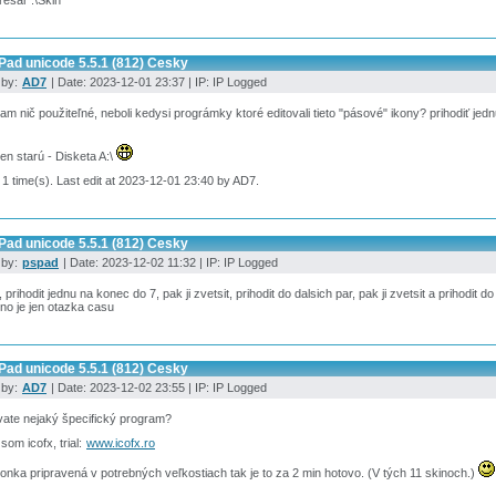
esar .\Skin
Pad unicode 5.5.1 (812) Cesky
 by:
AD7
| Date: 2023-12-01 23:37 | IP: IP Logged
 tam nič použiteľné, neboli kedysi prográmky ktoré editovali tieto "pásové" ikony? prihodiť jed
len starú - Disketa A:\
 1 time(s). Last edit at 2023-12-01 23:40 by AD7.
Pad unicode 5.5.1 (812) Cesky
 by:
pspad
| Date: 2023-12-02 11:32 | IP: IP Logged
 prihodit jednu na konec do 7, pak ji zvetsit, prihodit do dalsich par, pak ji zvetsit a prihodit do 
o je jen otazka casu
Pad unicode 5.5.1 (812) Cesky
 by:
AD7
| Date: 2023-12-02 23:55 | IP: IP Logged
ate nejaký špecifický program?
 som icofx, trial:
www.icofx.ro
ikonka pripravená v potrebných veľkostiach tak je to za 2 min hotovo. (V tých 11 skinoch.)