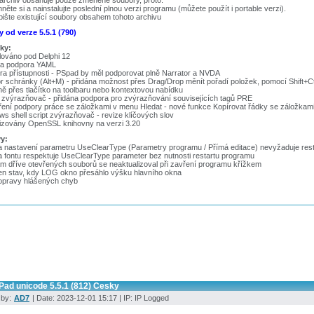
 archiv obsahuje pouze změněné soubory, proto:
hněte si a nainstalujte poslední plnou verzi programu (můžete použít i portable verzi).
pište existující soubory obsahem tohoto archivu
 od verze 5.5.1 (790)
ky:
lováno pod Delphi 12
na podpora YAML
a přístupnosti - PSpad by měl podporovat plně Narrator a NVDA
r schránky (Alt+M) - přidána možnost přes Drag/Drop měnít pořadí položek, pomocí Shift+C
ě přes tlačítko na toolbaru nebo kontextovou nabídku
zvýrazňovač - přidána podpora pro zvýrazňování souvisejících tagů PRE
ření podpory práce se záložkami v menu Hledat - nové funkce Kopírovat řádky se záložkam
s shell script zvýrazňovač - revize klíčových slov
lizovány OpenSSL knihovny na verzi 3.20
y:
 nastavení parametru UseClearType (Parametry programu / Přímá editace) nevyžaduje res
 fontu respektuje UseClearType parameter bez nutnosti restartu programu
m dříve otevřených souborů se neaktualizoval při zavření programu křížkem
en stav, kdy LOG okno přesáhlo výšku hlavního okna
 opravy hlášených chyb
Pad unicode 5.5.1 (812) Cesky
 by:
AD7
| Date: 2023-12-01 15:17 | IP: IP Logged