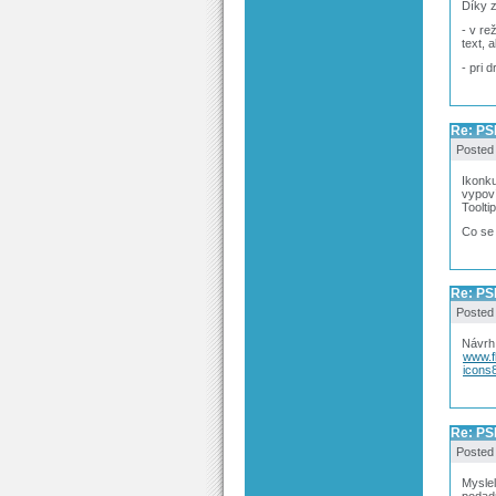
Díky z
- v re
text, 
- pri 
Re: PS
Posted
Ikonku
vypoví
Toolti
Co se 
Re: PS
Posted
Návrh 
www.f
icons
Re: PS
Posted
Myslel