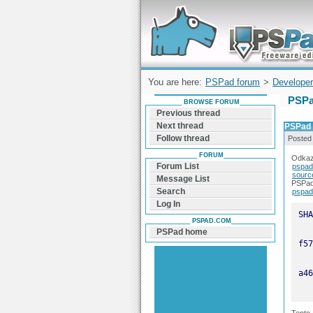
Forum can help you solve problems and q
find a solution with PSPad for Microsoft
Windows
You are here:
PSPad forum
>
Developer
PSPa
BROWSE FORUM
Previous thread
Next thread
PSPad 
Follow thread
Posted
FORUM
Odkaz
Forum List
pspad
sourc
Message List
PSPad 
Search
pspad
Log In
PSPAD.COM
PSPad home