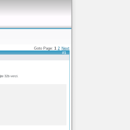
Goto Page:
1
2
Next
#1
te 32b verzi.