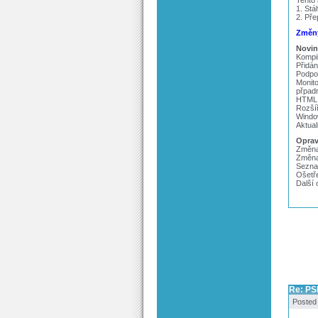
Tento
1. Stá
2. Pře
Změny
Novin
Kompi
Přidá
Podpor
Monito
přpadn
HTML 
Rozší
Window
Aktua
Oprav
Změna
Změna
Sezna
Ošetř
Další
Re: PS
Posted