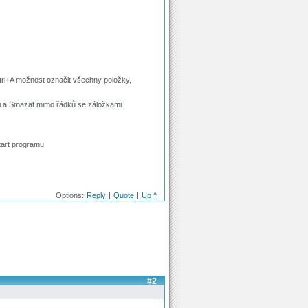
trl+A možnost označit všechny položky,
i a Smazat mimo řádků se záložkami
tart programu
Options:
Reply
|
Quote
|
Up ^
#2