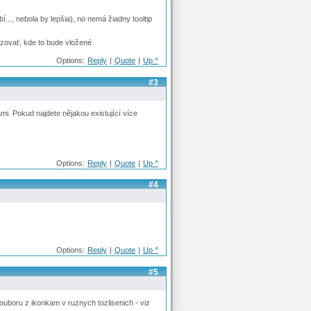
..., nebola by lepšia), no nemá žiadny tooltip
izovať, kde to bude vložené
Options:
Reply
|
Quote
|
Up ^
#3
mi. Pokud najdete nějakou existující více
Options:
Reply
|
Quote
|
Up ^
#4
Options:
Reply
|
Quote
|
Up ^
#5
ouboru z ikonkam v ruznych tozlisenich - viz