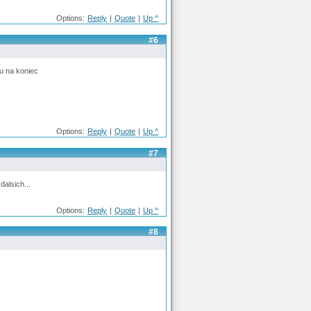
Options:
Reply
|
Quote
|
Up ^
#6
nu na koniec
Options:
Reply
|
Quote
|
Up ^
#7
dalsich...
Options:
Reply
|
Quote
|
Up ^
#8