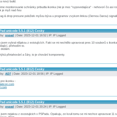
a nový build.
žime monitorovanie schránky pribudla ikonka (nie je moc "vypovedajúca" - nehovorí čo asi robí
ak je myš nad ňou
drag & drop presune položiek myšou býva u programov zvykom linkou (čiernou čiarou) signal
Pad unicode 5.5.1 (812) Cesky
 by:
pspad
| Date: 2023-12-01 16:52 | IP: IP Logged
 jsem vybral nějakou z existujících. Fakt se mi nechtělo upravovat pres 10 souborů s ikonka
dající, přehodím to.
p dodám.
týká přetahování a čáry, to je chování komponenty.
Pad unicode 5.5.1 (812) Cesky
 by:
AD7
| Date: 2023-12-01 18:56 | IP: IP Logged
pre ikonku -
laticon.com
8.com
Pad unicode 5.5.1 (812) Cesky
 by:
pspad
| Date: 2023-12-01 20:24 | IP: IP Logged
 jsem nejakou z exostujicich v PSPadu. Opakuju, ze kvuli tomu se mi nechce upravovat 11 s