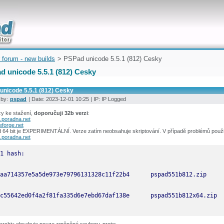
uickly
 forum - new builds
> PSPad unicode 5.5.1 (812) Cesky
d unicode 5.5.1 (812) Cesky
unicode 5.5.1 (812) Cesky
 by:
pspad
| Date: 2023-12-01 10:25 | IP: IP Logged
y ke stažení,
doporučuji 32b verzi
:
.poradna.net
eforge.net
64 bit je EXPERIMENTÁLNÍ. Verze zatím neobsahuje skriptování. V případě problémů použij
.poradna.net