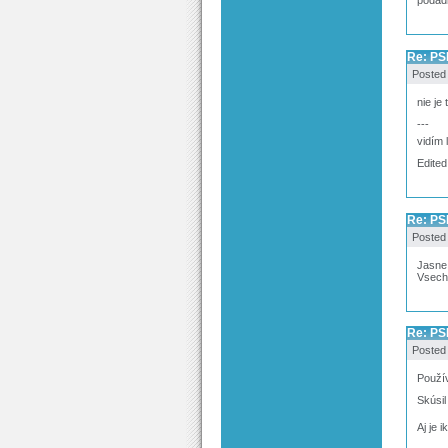
podadr
Re: PS
Posted
nie je
---
vidím 
Edited
Re: PS
Posted
Jasne,
Vsechn
Re: PS
Posted
Použív
Skúsil
Aj je 