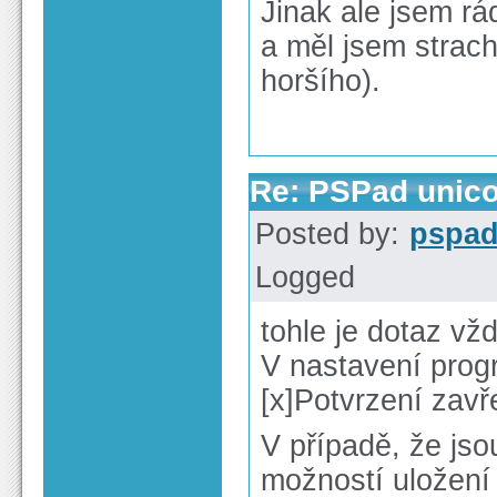
Jinak ale jsem rá
a měl jsem strach
horšího).
Re: PSPad unico
Posted by:
pspa
Logged
tohle je dotaz vž
V nastavení prog
[x]Potvrzení zavř
V případě, že jso
možností uložení