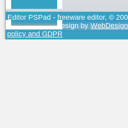
Editor PSPad
- freeware editor, © 20
TOJEONO.CZ
, design by
WebDesign
policy and GDPR