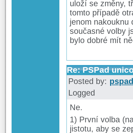
uloží se změny, t
tomto případě ot
jenom nakouknu d
současné volby j
bylo dobré mít ně
Re: PSPad unico
Posted by:
pspa
Logged
Ne.
1) První volba (n
jistotu, aby se ze