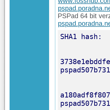
www.fosshub.co
pspad.poradna.n
PSPad 64 bit ver
pspad.poradna.n
3738e1ebddfe6
a180adf8f8076