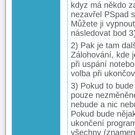
kdyz má někdo za
nezavřel PSpad 
Můžete ji vypnou
následovat bod 3
2) Pak je tam dal
Zálohování, kde j
při uspání noteb
volba při ukončo
3) Pokud to bude
pouze nezměněné 
nebude a nic neb
Pokud bude nějak
ukončení program
všechny (znamená