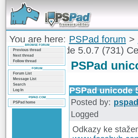
Forum can help you solve problems and quickly
find a solution with PSPad for Microsoft
Windows
You are here:
PSPad forum
>
BROWSE FORUM
PSPad unicode 5.0.7 (731) C
Previous thread
Next thread
Follow thread
PSPad unico
FORUM
Forum List
Message List
Search
PSPad unicode 5
Log In
PSPAD.COM
Posted by:
pspa
PSPad home
Logged
Odkazy ke staže