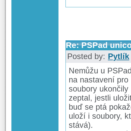
Re: PSPad unico
Posted by:
Pytlík
Nemůžu u PSPad x6
na nastavení pro
soubory ukončily
zeptal, jestli ulož
buď se ptá pokaž
uloží i soubory, 
stává).