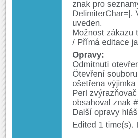
znak pro seznamy.
DelimiterChar=|. 
uveden.
Možnost zákazu tr
/ Přímá editace j
Opravy:
Odmítnutí otevře
Ötevření souboru
ošetřena výjimka
Perl zvýrazňovač
obsahoval znak 
Další opravy hlá
Edited 1 time(s).