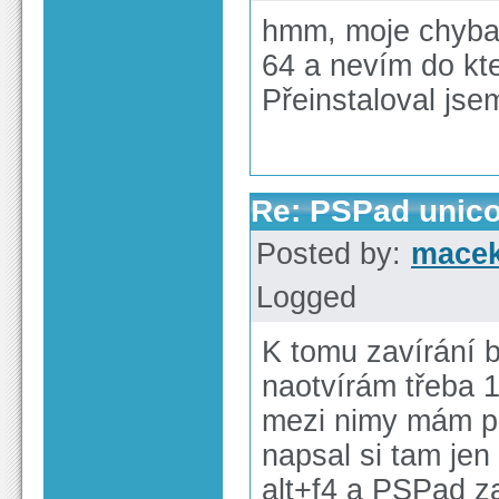
hmm, moje chyba.
64 a nevím do kt
Přeinstaloval jse
Re: PSPad unico
Posted by:
macek
Logged
K tomu zavírání 
naotvírám třeba 
mezi nimy mám pá
napsal si tam je
alt+f4 a PSPad z