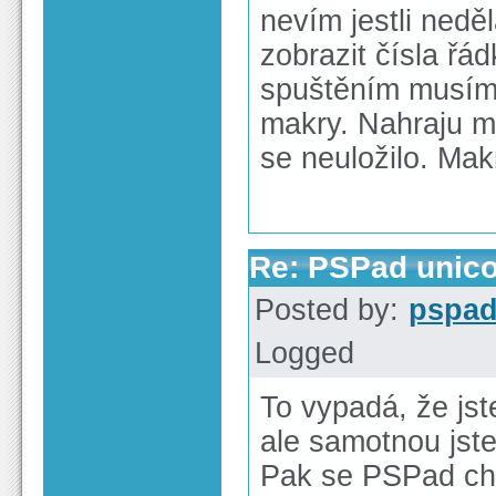
nevím jestli nedě
zobrazit čísla řá
spuštěním musím 
makry. Nahraju ma
se neuložilo. Ma
Re: PSPad unico
Posted by:
pspa
Logged
To vypadá, že jste
ale samotnou jste 
Pak se PSPad cho