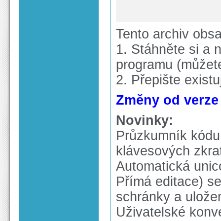
Tento archiv obs
1. Stáhněte si a n
programu (můžete 
2. Přepište exist
Změny od verze 
Novinky:
Průzkumník kódu 
klávesových zkra
Automatická unic
Přímá editace) se
schránky a ulože
Uživatelské konv