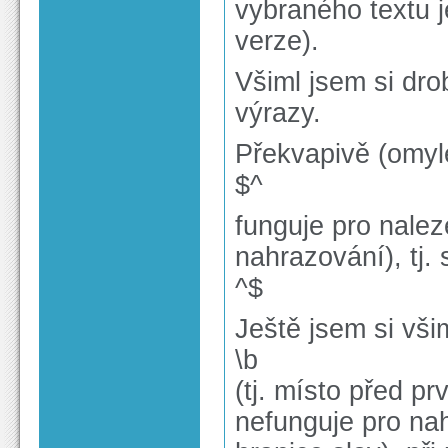
vybraného textu je
verze).
Všiml jsem si dro
výrazy.
Překvapivě (omyl
$^
funguje pro nalez
nahrazování), tj.
^$
Ještě jsem si vši
\b
(tj. místo před 
nefunguje pro nah