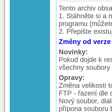
Tento archiv obs
1. Stáhněte si a n
programu (můžete 
2. Přepište exist
Změny od verze 5
Novinky:
Pokud dojde k res
všechny soubory 
Opravy:
Změna velikosti t
FTP - řazení dle 
Nový soubor, dia
přípona souboru 