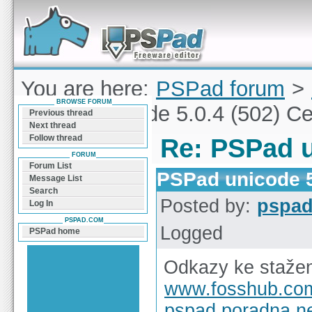
Forum can help you solve problems and quickly
find a solution with PSPad for Microsoft
Windows
You are here:
PSPad forum
>
BROWSE FORUM
PSPad unicode 5.0.4 (502) C
Previous thread
Next thread
Follow thread
Re: PSPad u
FORUM
Forum List
PSPad unicode 5
Message List
Search
Posted by:
pspa
Log In
PSPAD.COM
Logged
PSPad home
Odkazy ke stažen
www.fosshub.co
pspad.poradna.n