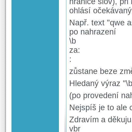
hranice slov), př
ohlásí očekávaný
Např. text "qwe a
po nahrazení
\b
za:
:
zůstane beze změn
Hledaný výraz "\b
(po provedení nah
Nejspíš je to ale 
Zdravím a děkuju
vbr