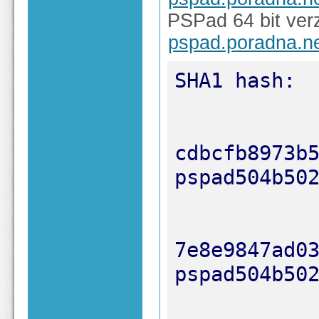
PSPad 64 bit verz
pspad.poradna.n
cdbcfb8973b58
7e8e9847ad035