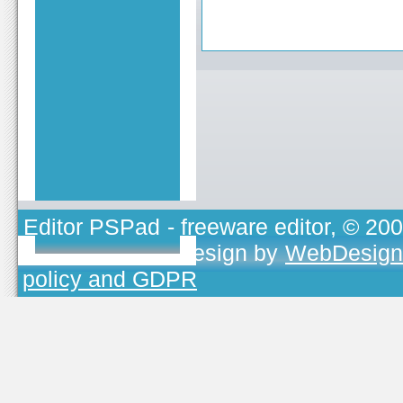
Editor PSPad
- freeware editor, © 20
TOJEONO.CZ
, design by
WebDesign
policy and GDPR