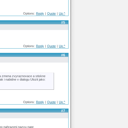
Options:
Reply
|
Quote
|
Up ^
#5
Options:
Reply
|
Quote
|
Up ^
#6
la zmena zvyraznovace a stiskne
k i nabidne v dialogu Ulozit jako:
.
Options:
Reply
|
Quote
|
Up ^
#7
ono nahrazeni nazvu napr.