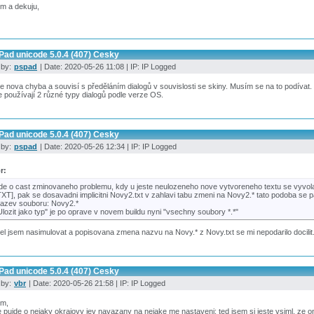
m a dekuju,
Pad unicode 5.0.4 (407) Cesky
 by:
pspad
| Date: 2020-05-26 11:08 | IP: IP Logged
je nova chyba a souvisí s předěláním dialogů v souvislosti se skiny. Musím se na to podívat.
 používají 2 různé typy dialogů podle verze OS.
Pad unicode 5.0.4 (407) Cesky
 by:
pspad
| Date: 2020-05-26 12:34 | IP: IP Logged
r:
de o cast zminovaneho problemu, kdy u jeste neulozeneho nove vytvoreneho textu se vyvo
TXT], pak se dosavadni implicitni Novy2.txt v zahlavi tabu zmeni na Novy2.* tato podoba se pa
azev souboru: Novy2.*
Ulozit jako typ" je po oprave v novem buildu nyni "vsechny soubory *.*"
l jsem nasimulovat a popisovana zmena nazvu na Novy.* z Novy.txt se mi nepodarilo docilit
Pad unicode 5.0.4 (407) Cesky
 by:
vbr
| Date: 2020-05-26 21:58 | IP: IP Logged
im,
 pujde o nejaky okrajovy jev navazany na nejake me nastaveni; ted jsem si jeste vsiml, ze 