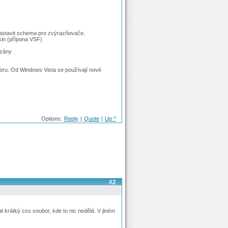
nastavit schema pro zvýrazňovače.
kin (přípona VSF)
ezány
uboru. Od Windows Vista se používají nové
Options:
Reply
|
Quote
|
Up ^
#2
krátký css soubor, kde to nic nedělá. V jiném