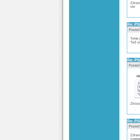
Zdravi
vbr
Re: PS
Posted
Tohle 
Teď se
Re: PS
Posted
vb
J
[
N
"
Zkouse
Re: PS
Posted
Zdrav
zrejme