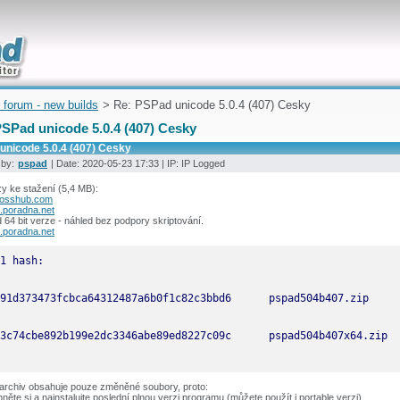
uickly
 forum - new builds
> Re: PSPad unicode 5.0.4 (407) Cesky
PSPad unicode 5.0.4 (407) Cesky
unicode 5.0.4 (407) Cesky
 by:
pspad
| Date: 2020-05-23 17:33 | IP: IP Logged
y ke stažení (5,4 MB):
osshub.com
.poradna.net
64 bit verze - náhled bez podpory skriptování.
.poradna.net
 archiv obsahuje pouze změněné soubory, proto:
hněte si a nainstalujte poslední plnou verzi programu (můžete použít i portable verzi).