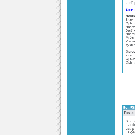
2. Pře
Změny
Novin
Skiny 
Optima
Nastav
Další 
Načten
Možno
V souv
systém
Oprav
Zvýra
Oprave
Optima
Re: PS
Posted
S tím 
- v ně
css an
- zvý