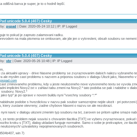
ta odlišná barva je super, je to o hodně lepší.
Pad unicode 5.0.4 (407) Cesky
 by:
pspad
| Date: 2020-05-24 10:12 | IP: IP Logged
uje to pokud je zapnuto zalamovani radku.
prevodem na mala pismena se omlouvam, ale jde jen o vykresleni, obsah souboru se nemeni
Pad unicode 5.0.4 (407) Cesky
 by:
vbr
| Date: 2020-05-26 10:48 | IP: IP Logged
im,
 za aktualni upravy - drive hlasene problemy se zvyraznovanim dalsich nalezu vybraneho te
a ale myslim cast problemu s nazvem a priponou souboru v dialogu Ulozit jako, hlaseneho v
.pspad.com
 cast zminovaneho problemu, kdy u jeste neulozeneho nove vytvoreneho textu se vyvola zm
dni implicitni Novy2.txt v zahlavi tabu zmeni na Novy2.* tato podoba se pak i nabidne v dialog
 souboru: Novy2.*
t jako typ" je po oprave v novem buildu nyni "vsechny soubory *.*"
 nabidnute podobe s hvezdickou v nazvu pak soubor samozrejme nejde ulozit - pri potvrzeni 
u, ktery zustane otevreny; zadne chybove hlaseni o nazvu se ale nezobrazi.
nyni navic v dialogu ulozeni zmenim typ souboru na txt, zaroven se pritom uplne smaze nab
, ze tento problem nejak souvisi s chovanim tlacitka [TXT] ve vyberu zvyraznovace, pokud 
oziho kroku s [TXT], dialog ukladani funguje normalne. Samo o sobe je prekvapive, ze tlacitko
 neulozenych/ uzivatelsky nepojmenovanych souborech.
d504b407, win 7)