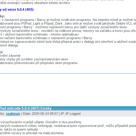
pište existující soubory obsahem tohoto archivu
 od verze 5.0.4 (403):
ky:
- v nastavení programu / Barvy je možné zvolit skin programu. Na stejném místě je možné 
lizované jsou PSPad_Light a PSpad_Dark. Jako skin je možné zvolit jakýkoliv Delphi VCL s
ení programu / Barvy - možnost nastavení barvy pro další výskyty označeného textu
výskyty označeného textu - nezáleží na velikosti písma, mezery na začátku a konci jsou oř
í / uložení barevného schématu - mnoho optimalizací
st načtení barevného schématu v nastavení programu / Barvy
islosti se zapracováním skinů bylo třeba přepsat práci s dialogy pro otevření a uložení so
ové dialogy.
y:
znění závorek
ny chyby při rychlém zavírání/otevírání oken
lizováno překreslování při přepínání oken programu
Pad unicode 5.0.4 (407) Cesky
 by:
czahoun
| Date: 2020-05-24 09:57 | IP: IP Logged
zvýrazňováním si ještě užijete. Dovolím si dva postřehy:
kterých souborech vůbec nefunguje, nedokázal jsem vypozorovat proč; můžu případně poslat 
o, takže to typem nebude.
razněné výrazy to převádí na malá písmena