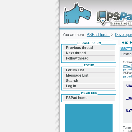
Forum can help you solve problems and q
find a solution with PSPad for Microsoft
Windows
You are here:
PSPad forum
>
Developer
Re: 
BROWSE FORUM
Previous thread
PSPad 
Next thread
Posted
Follow thread
Odkaz
FORUM
www.f
pspad
Forum List
PSPad 
Message List
pspad
Search
Log In
PSPAD.COM
PSPad home
Tento
1. Stá