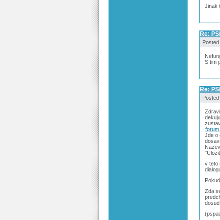
Jinak 
Re: PS
Posted
Nefung
S tim 
Re: PS
Posted
Zdrav
dekuju
zustav
forum
Jde o
dosava
Nazev
"Ulozi
v teto
dialog
Pokud 
Zda se
predch
dosud
(pspa