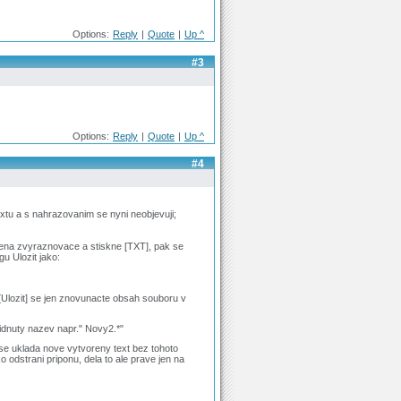
Options:
Reply
|
Quote
|
Up ^
#3
Options:
Reply
|
Quote
|
Up ^
#4
xtu a s nahrazovanim se nyni neobjevuji;
:
ena zvyraznovace a stiskne [TXT], pak se
u Ulozit jako:
[Ulozit] se jen znovunacte obsah souboru v
idnuty nazev napr." Novy2.*"
se uklada nove vytvoreny text bez tohoto
 odstrani priponu, dela to ale prave jen na