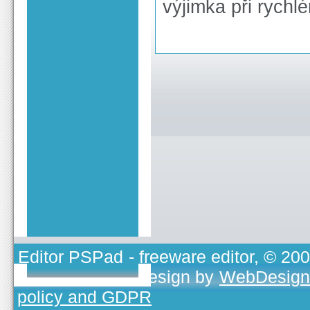
výjimka při rych
Editor PSPad
- freeware editor, © 20
TOJEONO.CZ
, design by
WebDesign
policy and GDPR