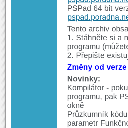
PSPad 64 bit verz
pspad.poradna.n
Tento archiv obs
1. Stáhněte si a n
programu (můžete 
2. Přepište exist
Změny od verze 5
Novinky:
Kompilátor - poku
programu, pak PS
okně
Průzkumník kódu 
parametr Funkčnos