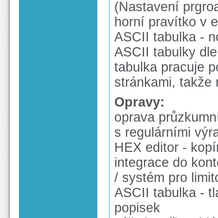
(Nastavení prgroa
horní pravítko v e
ASCII tabulka - n
ASCII tabulky dle
tabulka pracuje 
stránkami, takže
Opravy:
oprava průzkumní
s regulárními výr
HEX editor - kopí
integrace do kon
/ systém pro limi
ASCII tabulka - t
popisek