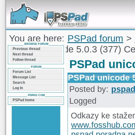
Forum can help you solve problems and quickly
find a solution with PSPad for Microsoft
Windows
You are here:
PSPad forum
>
BROWSE FORUM
PSPad unicode 5.0.3 (377) C
Previous thread
Next thread
Follow thread
PSPad unico
FORUM
Forum List
PSPad unicode 5
Message List
Search
Posted by:
pspa
Log In
PSPAD.COM
Logged
PSPad home
Odkazy ke stažen
www.fosshub.co
pspad.poradna.n