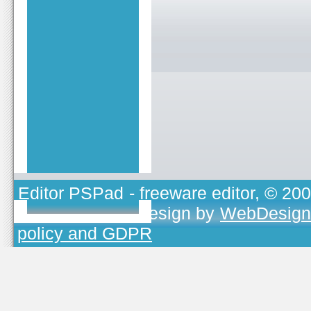
Editor PSPad
- freeware editor, © 20
TOJEONO.CZ
, design by
WebDesign
policy and GDPR