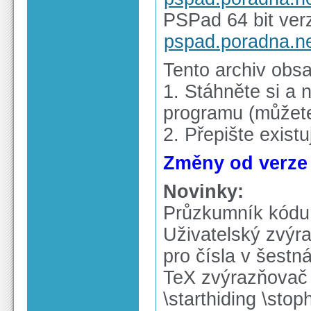
PSPad 64 bit verz
pspad.poradna.n
Tento archiv obs
1. Stáhněte si a n
programu (můžete 
2. Přepište exist
Změny od verze 5
Novinky:
Průzkumník kódu 
Uživatelský zvýra
pro čísla v šest
TeX zvýrazňovač -
\starthiding \sto