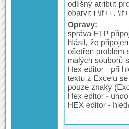
odlišný atribut pr
obarvit i \if++, \if+-
Opravy:
správa FTP připoj
hlásil, že připojen
ošetřen problém 
malých souborů 
Hex editor - při 
textu z Excelu se
pouze znaky (Exc
Hex editor - undo
HEX editor - hled