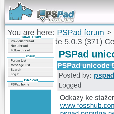
Forum can help you solve problems and quickly
find a solution with PSPad for Microsoft
Windows
You are here:
PSPad forum
>
BROWSE FORUM
PSPad unicode 5.0.3 (371) C
Previous thread
Next thread
Follow thread
PSPad unico
FORUM
Forum List
PSPad unicode 5
Message List
Search
Posted by:
pspa
Log In
PSPAD.COM
Logged
PSPad home
Odkazy ke stažen
www.fosshub.co
pspad.poradna.n