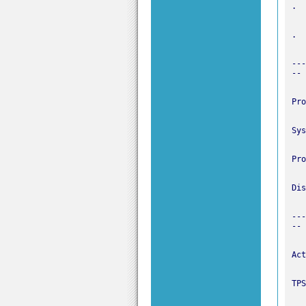
---
---