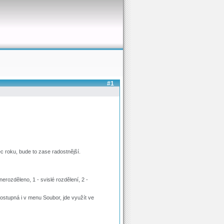
#1
 roku, bude to zase radostnější.
nerozděleno, 1 - svislé rozdělení, 2 -
ostupná i v menu Soubor, jde využít ve