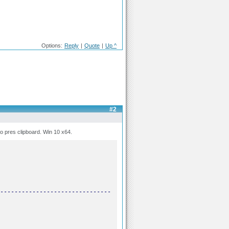
Options:
Reply
|
Quote
|
Up ^
#2
o pres clipboard. Win 10 x64.
-------------------------------