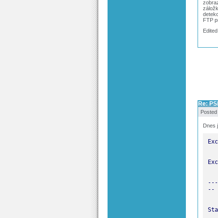
zobraz
záložk
detek
FTP pr
Edited
Re: PS
Posted
Dnes j
---