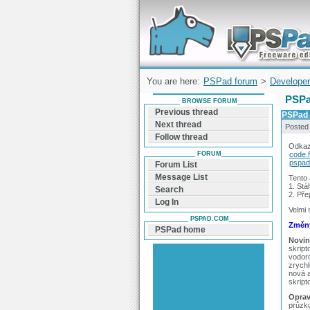
Forum can help you solve problems and q
find a solution with PSPad for Microsoft
Windows
You are here:
PSPad forum
>
Developer
PSPa
BROWSE FORUM
Previous thread
PSPad 
Next thread
Posted
Follow thread
Odkaz
FORUM
code.
pspad
Forum List
Message List
Tento
1. Stá
Search
2. Pře
Log In
Velmi 
PSPAD.COM
Změny
PSPad home
Novin
skript
vodor
zrychl
nová a
skript
Oprav
průzku