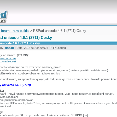
uickly
 forum - new builds
> PSPad unicode 4.6.1 (2711) Cesky
d unicode 4.6.1 (2711) Cesky
unicode 4.6.1 (2711) Cesky
 by:
pspad
| Date: 2016-03-09 20:02 | IP: IP Logged
y ke stažení (2,9 MB):
fosshub.com
.poradna.net
 archiv obsahuje pouze změněné soubory, proto:
hnětete si a nainstalujte poslední plnou verzi programu (můžete použít i portable verzi).
pište existující soubory obsahem tohoto archivu
se omlouvám, za zpomalení vývoje, ale teď jsem vytížen v zaměstnání. Jakmile pomine konec
 od verze 4.6.1 (2707):
ky:
ování - nová funkce splitWindow([intetger]): integer. Vrací nebo nastavuje rozdělení okna: 0 - 
ovné rozdělení
ení při hledání/nahrazování
kce aFTPConnect (Shift+Ctrl+F) umožní připojit se k FTP pomocí klávesnice bez myši. Je d
ování atd.
y:
mník kódu pro STL - nyní zahrnuje i funkce s deklarací STRING [nn]