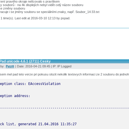
ení pravého okraje nelícovalo s pravítkem
y souborů - na 4k displejích nebyl vidět celý název souboru
ce změny souboru
acuje i se jmény souboru se speciálními znaky, např. Soubor_14:33.txt
 1 time(s). Last edit at 2016-03-10 12:13 by pspad.
Pad unicode 4.6.1 (2711) Cesky
 by:
PetrH
| Date: 2016-04-21 09:45 | IP: IP Logged
sem mel pad teto verze pri pokusu slozit nekolik textovych informaci ze 2 souboru do jednoh
----------------------------------------------------------------