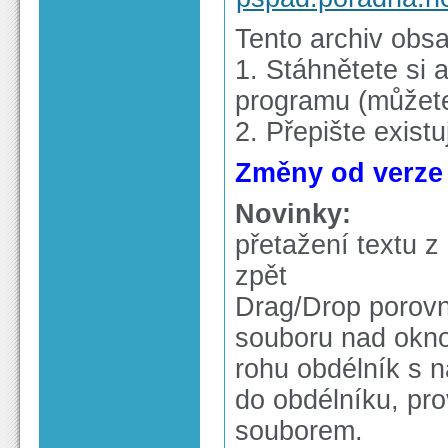
Tento archiv obs
1. Stáhnětete si a
programu (můžete 
2. Přepište exist
Změny od verze 4
Novinky:
přetažení textu z
zpět
Drag/Drop porovná
souboru nad okno
rohu obdélník s n
do obdélníku, pr
souborem.