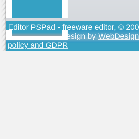
Editor PSPad
- freeware editor, © 20
TOJEONO.CZ
, design by
WebDesign
policy and GDPR