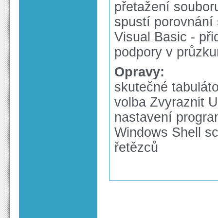
přetažení souboru
spustí porovnání
Visual Basic - při
podpory v průzk
Opravy:
skutečné tabulát
volba Zvyraznit 
nastavení progra
Windows Shell sc
řetězců