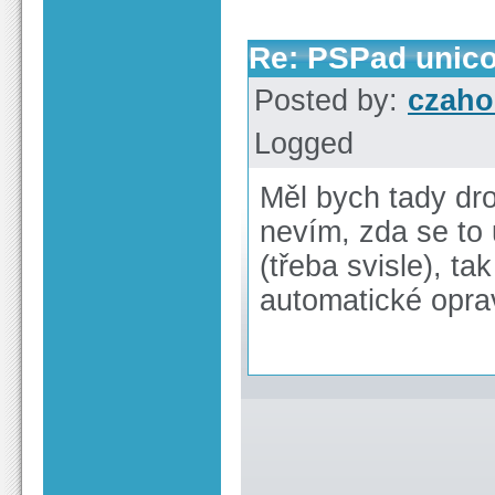
Re: PSPad unico
Posted by:
czah
Logged
Měl bych tady dro
nevím, zda se to 
(třeba svisle), ta
automatické oprav