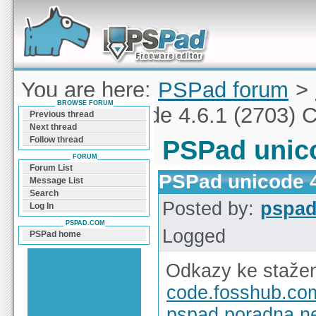
Forum can help you solve problems and quickly
find a solution with PSPad for Microsoft
Windows
You are here:
PSPad forum
>
BROWSE FORUM
PSPad unicode 4.6.1 (2703) 
Previous thread
Next thread
Follow thread
PSPad unico
FORUM
Forum List
PSPad unicode 4
Message List
Search
Posted by:
pspa
Log In
PSPAD.COM
Logged
PSPad home
Odkazy ke stažen
code.fosshub.co
pspad.poradna.n