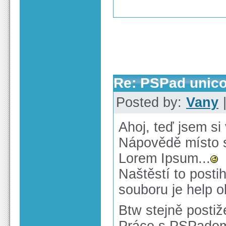
Re: PSPad unico
Posted by:
Vany
|
Ahoj, teď jsem si 
Nápovědě místo s
Lorem Ipsum...
Naštěstí to postih
souboru je help o
Btw stejně postiž
Práce s PSPadem,