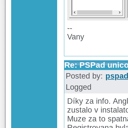
--
Vany
Re: PSPad unico
Posted by:
pspa
Logged
Díky za info. Ang
zustalo v instalat
Muze za to spatna
Registrovana byla