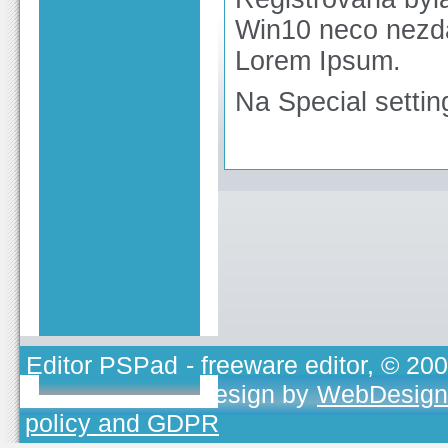
Win10 neco nezda
Lorem Ipsum.
Na Special settin
Editor PSPad
- freeware editor, © 20
TOJEONO.CZ
, design by
WebDesign
policy and GDPR