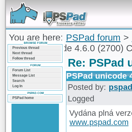
Forum can help you solve problems and quickly
find a solution with PSPad for Microsoft
Windows
You are here:
PSPad forum
>
BROWSE FORUM
PSPad unicode 4.6.0 (2700) 
Previous thread
Next thread
Follow thread
Re: PSPad u
FORUM
Forum List
PSPad unicode 4
Message List
Search
Posted by:
pspa
Log In
PSPAD.COM
Logged
PSPad home
Vydána plná verz
www.pspad.com