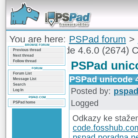
Forum can help you solve problems and quickly
find a solution with PSPad for Microsoft
Windows
You are here:
PSPad forum
>
BROWSE FORUM
PSPad unicode 4.6.0 (2674) 
Previous thread
Next thread
Follow thread
PSPad unico
FORUM
Forum List
PSPad unicode 4
Message List
Search
Posted by:
pspa
Log In
PSPAD.COM
Logged
PSPad home
Odkazy ke stažen
code.fosshub.co
pspad.poradna.n