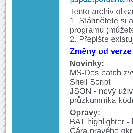
Tento archiv obs
1. Stáhnětete si a
programu (můžete 
2. Přepište exist
Změny od verze 4
Novinky:
MS-Dos batch zv
Shell Script
JSON - nový uživ
průzkumníka kód
Opravy:
BAT highlighter -
Čára pravého okra