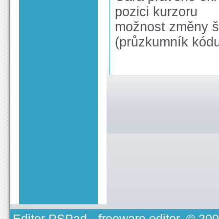
pozici kurzoru
možnost změny ší
(průzkumník kódu,
Editor PSPad
- freeware editor, © 20