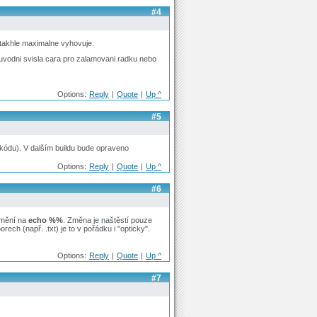
#4
takhle maximalne vyhovuje.
ti puvodni svisla cara pro zalamovani radku nebo
Options:
Reply
|
Quote
|
Up ^
#5
(kódu). V dalším buildu bude opraveno
Options:
Reply
|
Quote
|
Up ^
#6
změní na
echo %%
. Změna je naštěstí pouze
rech (např. .txt) je to v pořádku i "opticky".
Options:
Reply
|
Quote
|
Up ^
#7