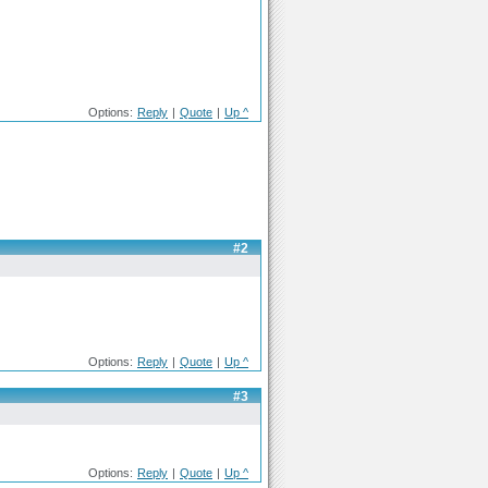
Options:
Reply
|
Quote
|
Up ^
#2
Options:
Reply
|
Quote
|
Up ^
#3
Options:
Reply
|
Quote
|
Up ^