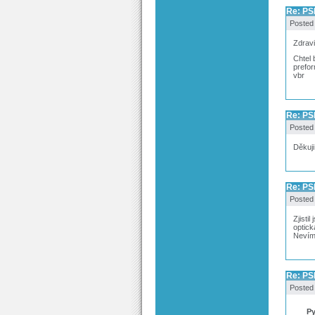
Re: PS
Posted
Zdravi
Chtel 
prefor
vbr
Re: PS
Posted
Děkuji
Re: PS
Posted
Zjisti
optick
Nevím,
Re: PS
Posted
Py