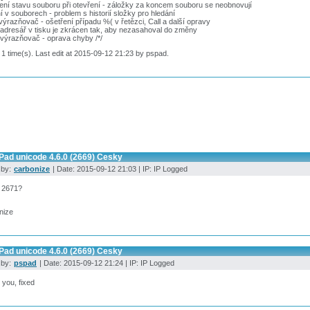
ní stavu souboru při otevření - záložky za koncem souboru se neobnovují
í v souborech - problem s historií složky pro hledání
ýrazňovač - ošetření případu %( v řetězci, Call a další opravy
 adresář v tisku je zkrácen tak, aby nezasahoval do změny
výrazňovač - oprava chyby /*/
 1 time(s). Last edit at 2015-09-12 21:23 by pspad.
Pad unicode 4.6.0 (2669) Cesky
 by:
carbonize
| Date: 2015-09-12 21:03 | IP: IP Logged
 2671?
nize
Pad unicode 4.6.0 (2669) Cesky
 by:
pspad
| Date: 2015-09-12 21:24 | IP: IP Logged
you, fixed