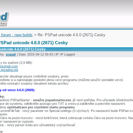
uickly
 forum - new builds
> Re: PSPad unicode 4.6.0 (2671) Cesky
PSPad unicode 4.6.0 (2671) Cesky
unicode 4.6.0 (2671) Cesky
 by:
pspad
| Date: 2015-09-12 09:43 | IP: IP Logged
y ke stažení (2,9 MB):
fosshub.com
.poradna.net
 archiv obsahuje pouze změněné soubory, proto:
hnětete si a nainstalujte poslední plnou verzi programu (můžete použít i portable verzi).
pište existující soubory obsahem tohoto archivu
 od verze 4.6.0 (2669):
ky:
raněno) PSPadStarter -
smažte pspadstarter.exe
, již není potřeba. Pro uživatele úředchozí
ace do systému, odklikněte asóciaci pro TXT a znovu ji zaklikněte a potvrďte nastavení.
deny
optimalizace pro zrychlení startu programu
rrentFileTab - nový parametr ve Special settings (0 výchozí). Po nastavení bude PSPad z
žením
 čára na pozici kurzoru - nová funkčnost, která zobrazuje svislou čáru na pozici kurzoru. Na
í nastavení je vypnuto.
sic - nový parser kódu pro uživatelský zvýrazňovač
y: