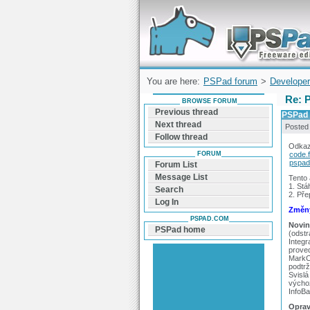
Forum can help you solve problems and q
find a solution with PSPad for Microsoft
Windows
You are here:
PSPad forum
>
Developer
Re: 
BROWSE FORUM
Previous thread
PSPad 
Next thread
Posted
Follow thread
Odkaz
FORUM
code.
pspad
Forum List
Message List
Tento
1. Stá
Search
2. Pře
Log In
Změny
PSPAD.COM
Novin
PSPad home
(odst
Integr
prove
MarkCu
podtr
Svislá
výchoz
InfoBa
Oprav