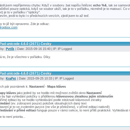
jistil jsem nepříjemnou chybu: Když v souboru .bat napíšu řetězec
echo %&
, tak se samovo
aštěstí pouze optická, když se soubor uloží, tak je to v pořádku, nicméně je to matoucí. Co v
txt) je to v pořádku i "opticky".
evím, jestli to bylo i v předchozích verzích, zjistil jsem to až teď.
y to již být opraveno. Zde je odkaz:
ropbox.com
Pad unicode 4.6.0 (2671) Cesky
 by:
Pytlík
| Date: 2015-09-16 15:40 | IP: IP Logged
 to, že je všechno v pořádku. Díky.
Pad unicode 4.6.0 (2671) Cesky
 by:
KraPet
| Date: 2015-09-25 10:33 | IP: IP Logged
ych pár poznámek k:
Nastavení
-
Mapa kláves
apy kláves
jako jediné by se hodilo mít možnost zvětšit okno
Nastavení
 by fajn vyhledání položky s přidělenou
klávesovou zkratkou jejím stisknutím
přímé editaci by se hodilo vyhledávání podle stisknuté klávesové zkratky
ledání
(ev. zobrazení pouze) položek obsahujících daný text
tavení je to ve zvoleném jazyce {ne vše je přeloženo}, v přímé editaci nativně)
ledávání v přímé editaci
funguje pouze v rámci sekce, to není příliš praktické. Vyhledávat
 to není priorita...