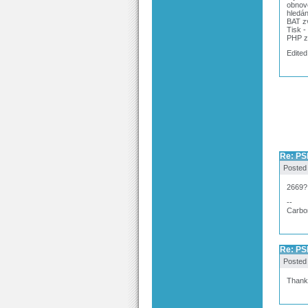
obnove
hledán
BAT zv
Tisk -
PHP z
Edited
Re: PS
Posted
2669?
--
Carbo
Re: PS
Posted
Thank 