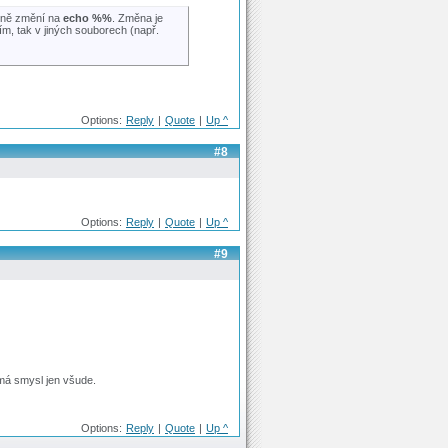
lně změní na
echo %%
. Změna je
ím, tak v jiných souborech (např.
Options:
Reply
|
Quote
|
Up ^
#8
Options:
Reply
|
Quote
|
Up ^
#9
 má smysl jen všude.
Options:
Reply
|
Quote
|
Up ^