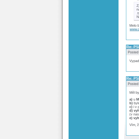
Z
n
.
N
Melo b
www.d
Re: PS
Posted
Vypadá
Re: PS
Posted
Měl b
a)
u
M
b)
bylo
c)
i v 
d)
vyh
(v nas
e)
vyh
Vím, že