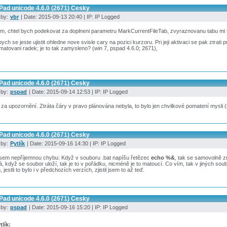
Pad unicode 4.6.0 (2671) Cesky
 by:
vbr
| Date: 2015-09-13 20:40 | IP: IP Logged
m, chtel bych podekovat za doplneni parametru MarkCurrentFileTab, zvyraznovanu tabu mi 
bych se jeste ujistit ohledne nove svisle cary na pozici kurzoru. Pri jeji aktivaci se pak ztra
matovani radek; je to tak zamysleno? (win 7, pspad 4.6.0; 2671),
Pad unicode 4.6.0 (2671) Cesky
 by:
pspad
| Date: 2015-09-14 12:53 | IP: IP Logged
 za upozornění. Ztráta čáry v pravo plánována nebyla, to bylo jen chvilkové pomatení mysli 
Pad unicode 4.6.0 (2671) Cesky
 by:
Pytlík
| Date: 2015-09-16 14:30 | IP: IP Logged
l jsem nepříjemnou chybu: Když v souboru .bat napíšu řetězec
echo %&
, tak se samovolně 
á, když se soubor uloží, tak je to v pořádku, nicméně je to matoucí. Co vím, tak v jiných soubo
 jestli to bylo i v předchozích verzích, zjistil jsem to až teď.
Pad unicode 4.6.0 (2671) Cesky
 by:
pspad
| Date: 2015-09-16 15:20 | IP: IP Logged
tlík: