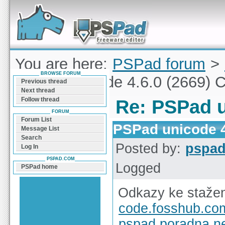
Forum can help you solve problems and quickly
find a solution with PSPad for Microsoft
Windows
You are here:
PSPad forum
>
BROWSE FORUM
PSPad unicode 4.6.0 (2669) 
Previous thread
Next thread
Follow thread
Re: PSPad u
FORUM
Forum List
PSPad unicode 4
Message List
Search
Posted by:
pspa
Log In
PSPAD.COM
Logged
PSPad home
Odkazy ke stažen
code.fosshub.co
pspad.poradna.n