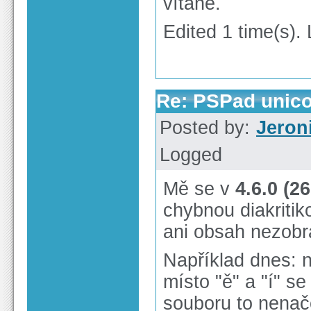
vítané.
Edited 1 time(s).
Re: PSPad unico
Posted by:
Jeron
Logged
Mě se v
4.6.0 (2
chybnou diakritik
ani obsah nezobr
Například dnes: 
místo "ě" a "í" s
souboru to nenače