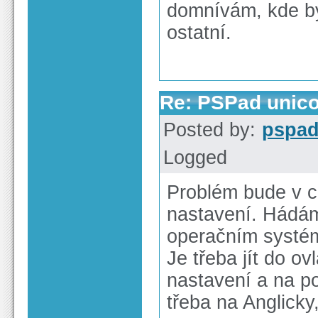
domnívám, kde by
ostatní.
Re: PSPad unico
Posted by:
pspa
Logged
Problém bude v 
nastavení. Hádám
operačním systé
Je třeba jít do o
nastavení a na p
třeba na Anglicky,