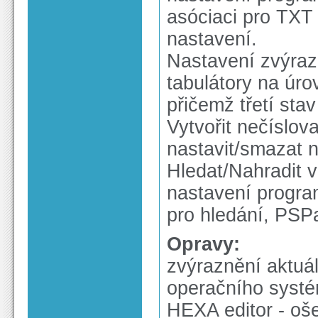
asóciaci pro TXT 
nastavení.
Nastavení zvýraz
tabulátory na úro
přičemž třetí sta
Vytvořit nečíslov
nastavit/smazat 
Hledat/Nahradit 
nastavení progra
pro hledání, PSP
Opravy:
zvýraznění aktuál
operačního syst
HEXA editor - oše