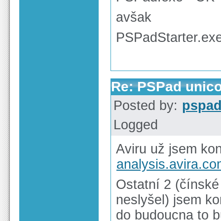
avšak
PSPadStarter.exe 
Re: PSPad unico
Posted by:
pspa
Logged
Aviru už jsem kont
analysis.avira.c
Ostatní 2 (čínské 
neslyšel) jsem ko
do budoucna to b