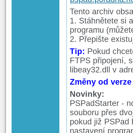
Tento archiv obs
1. Stáhnětete si a
programu (můžete 
2. Přepište exist
Tip:
Pokud chcete
FTPS připojení, s
libeay32.dll v ad
Změny od verze 4
Novinky:
PSPadStarter - no
souboru přes dvoj
pokud již PSPad b
nastavení progra