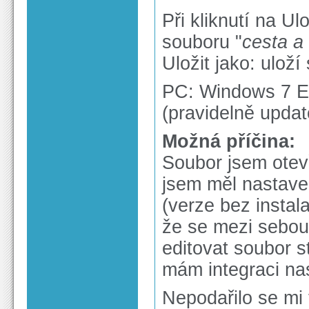
Při kliknutí na U
souboru "
cesta a
Uložit jako: ulož
PC: Windows 7 En
(pravidelně upda
Možná příčina:
Soubor jsem otev
jsem měl nastaven
(verze bez instal
že se mezi sebou 
editovat soubor st
mám integraci na
Nepodařilo se mi 