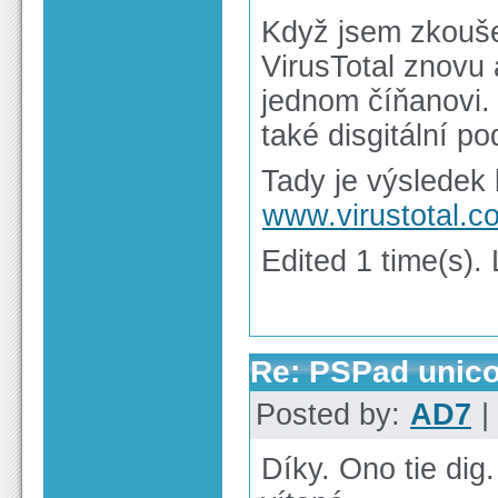
Když jsem zkoušel
VirusTotal znovu
jednom číňanovi.
také disgitální po
Tady je výsledek 
www.virustotal.c
Edited 1 time(s).
Re: PSPad unico
Posted by:
AD7
|
Díky. Ono tie di