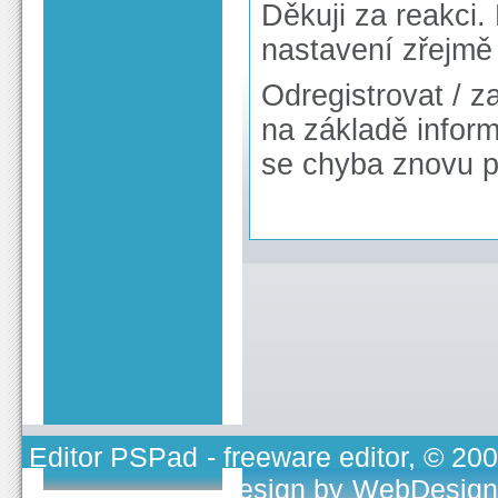
Děkuji za reakci.
nastavení zřejmě
Odregistrovat / za
na základě infor
se chyba znovu p
Editor PSPad
- freeware editor, © 20
TOJEONO.CZ
, design by
WebDesign