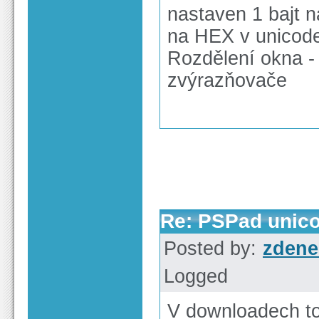
nastaven 1 bajt n
na HEX v unicod
Rozdělení okna - 
zvýrazňovače
Re: PSPad unico
Posted by:
zdene
Logged
V downloadech t