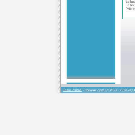
atribu
LaTex
Průzk
Editor PSPad
- freeware editor, © 2001 - 2026 Jan 