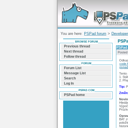
Forum can help you solve problems and q
find a solution with PSPad for Microsoft
Windows
You are here:
PSPad forum
>
Developer
PSPa
BROWSE FORUM
Previous thread
PSPad 
Next thread
Posted
Follow thread
Odkaz
FORUM
code.
pspad
Forum List
Message List
Tento
1. Stá
Search
2. Pře
Log In
Tip:
P
PSPAD.COM
Změny
PSPad home
Novin
Hledán
Výpočt
Průzk
Oprav
BAT z
polož
histor