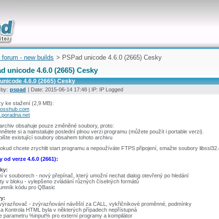
uickly
 forum - new builds
> PSPad unicode 4.6.0 (2665) Cesky
d unicode 4.6.0 (2665) Cesky
unicode 4.6.0 (2665) Cesky
 by:
pspad
| Date: 2015-06-14 17:48 | IP: IP Logged
y ke stažení (2,9 MB):
fosshub.com
.poradna.net
 archiv obsahuje pouze změněné soubory, proto:
hnětete si a nainstalujte poslední plnou verzi programu (můžete použít i portable verzi).
pište existující soubory obsahem tohoto archivu
okud chcete zrychlit start programu a nepoužíváte FTPS připojení, smažte soubory libssl32.d
 od verze 4.6.0 (2661):
ky:
í v souborech - nový přepínač, který umožní nechat dialog otevřený po hledání
y v bloku - vylepšeno zvládání různých číselných formátů
umník kódu pro QBasic
y:
výrazňovač - zvýrazňování návěští za CALL, vykřičníkové proměnné, podmínky
ka Kontrola HTML byla v některých případech nepřístupná
ie parametru %input% pro externí programy a kompilátor