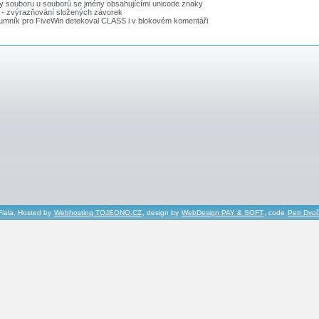
ty souboru u souborů se jmény obsahujícími unicode znaky
 - zvýrazňování složených závorek
umník pro FiveWin detekoval CLASS i v blokovém komentáři
Fiala, Hosted by
Webhosting TOJEONO.CZ
, design by
WebDesign PAY & SOFT
, code
Petr Dvo