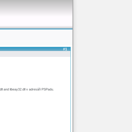
#1
ll and libeay32.dll v adresáři PSPadu.