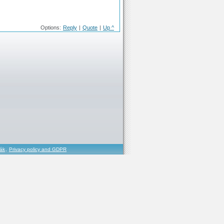
Options:
Reply
|
Quote
|
Up ^
řák
,
Privacy policy and GDPR