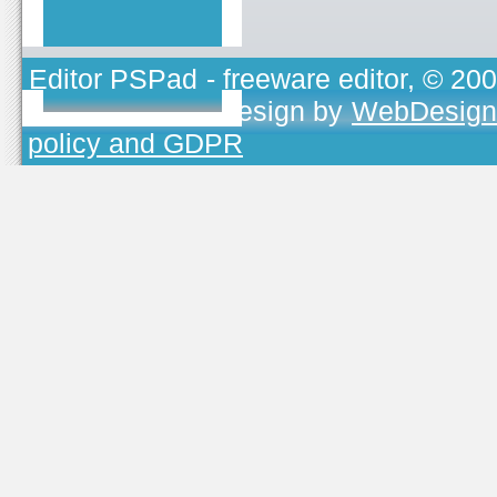
Editor PSPad
- freeware editor, © 20
TOJEONO.CZ
, design by
WebDesign
policy and GDPR