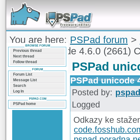
Forum can help you solve problems and quickly
find a solution with PSPad for Microsoft
Windows
You are here:
PSPad forum
>
BROWSE FORUM
PSPad unicode 4.6.0 (2661) 
Previous thread
Next thread
Follow thread
PSPad unico
FORUM
Forum List
PSPad unicode 4
Message List
Search
Posted by:
pspa
Log In
PSPAD.COM
Logged
PSPad home
Odkazy ke stažen
code.fosshub.co
pspad.poradna.n