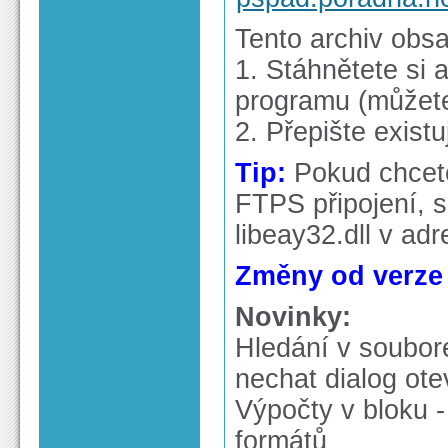
Tento archiv obs
1. Stáhnětete si a
programu (můžete 
2. Přepište exist
Tip:
Pokud chcete
FTPS připojení, s
libeay32.dll v ad
Změny od verze 4
Novinky:
Hledání v soubor
nechat dialog ote
Výpočty v bloku 
formátů