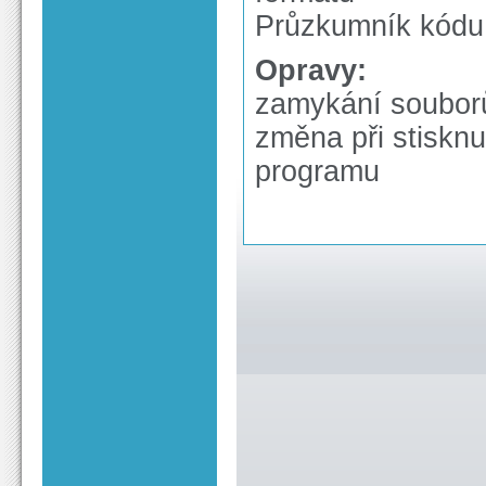
Průzkumník kódu
Opravy:
zamykání souborů
změna při stiskn
programu