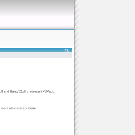
#1
ll and libeay32.dll v adresáři PSPadu.
e mění otevřený soubor/y