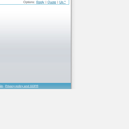
Options:
Reply
|
Quote
|
Up ^
řák
,
Privacy policy and GDPR