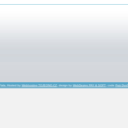
Fiala, Hosted by
Webhosting TOJEONO.CZ
, design by
WebDesign PAY & SOFT
, code
Petr Dvo