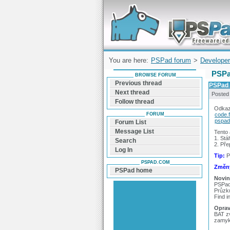
Forum can help you solve problems and q
find a solution with PSPad for Microsoft
Windows
You are here:
PSPad forum
>
Developer
PSPa
BROWSE FORUM
Previous thread
PSPad 
Next thread
Posted
Follow thread
Odkaz
FORUM
code.
pspad
Forum List
Message List
Tento
1. Stá
Search
2. Pře
Log In
Tip:
P
PSPAD.COM
Změny
PSPad home
Novin
PSPad 
Průzk
Find i
Oprav
BAT z
zamyká