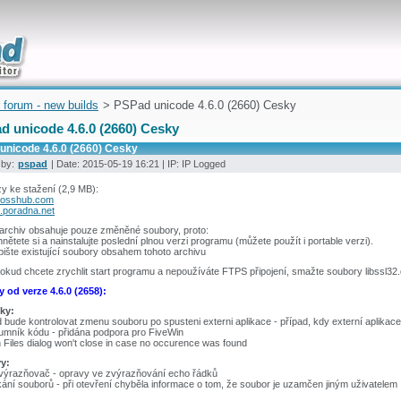
uickly
 forum - new builds
> PSPad unicode 4.6.0 (2660) Cesky
d unicode 4.6.0 (2660) Cesky
unicode 4.6.0 (2660) Cesky
 by:
pspad
| Date: 2015-05-19 16:21 | IP: IP Logged
y ke stažení (2,9 MB):
fosshub.com
.poradna.net
 archiv obsahuje pouze změněné soubory, proto:
hnětete si a nainstalujte poslední plnou verzi programu (můžete použít i portable verzi).
pište existující soubory obsahem tohoto archivu
okud chcete zrychlit start programu a nepoužíváte FTPS připojení, smažte soubory libssl32.d
 od verze 4.6.0 (2658):
ky:
bude kontrolovat zmenu souboru po spusteni externi aplikace - případ, kdy externí aplikac
umník kódu - přidána podpora pro FiveWin
n Files dialog won't close in case no occurence was found
y:
výrazňovač - opravy ve zvýrazňování echo řádků
ní souborů - při otevření chyběla informace o tom, že soubor je uzamčen jiným uživatelem