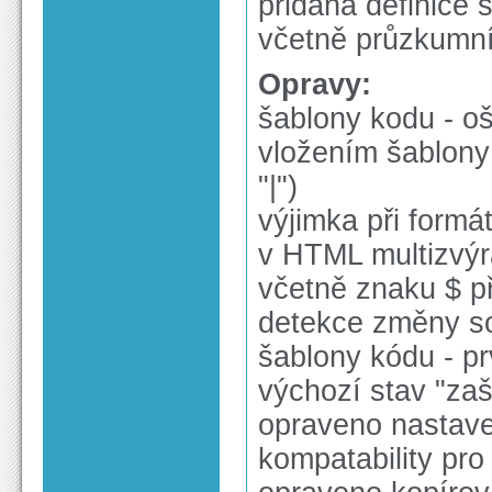
přidána definice 
včetně průzkumn
Opravy:
šablony kodu - oš
vložením šablony
"|")
výjimka při form
v HTML multizvý
včetně znaku $ př
detekce změny so
šablony kódu - 
výchozí stav "zaš
opraveno nastave
kompatability pro