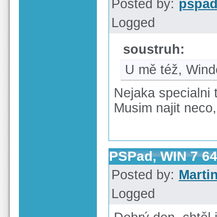
Posted by:
pspa
Logged
soustruh:
U mě též, Wind
Nejaka specialni
Musim najit neco, 
PSPad, WIN 7 64b
Posted by:
Marti
Logged