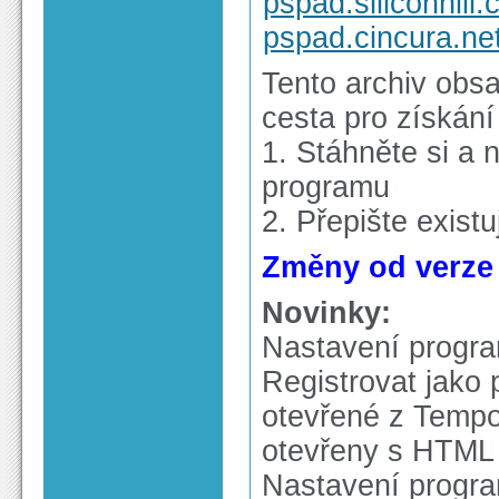
pspad.siliconhill.
pspad.cincura.ne
Tento archiv obs
cesta pro získání
1. Stáhněte si a n
programu
2. Přepište exist
Změny od verze 4
Novinky:
Nastavení progra
Registrovat jako
otevřené z Tempor
otevřeny s HTML 
Nastavení progra