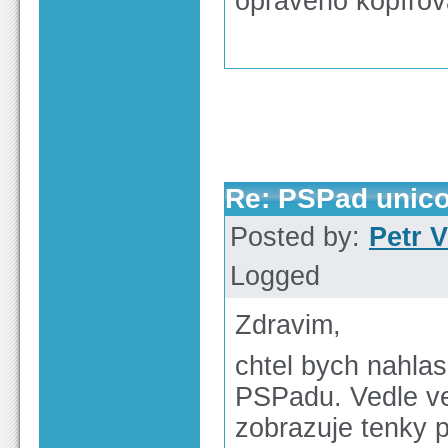
opraveno kopírov
Re: PSPad unico
Posted by:
Petr V
Logged
Zdravim,
chtel bych nahlas
PSPadu. Vedle ver
zobrazuje tenky p