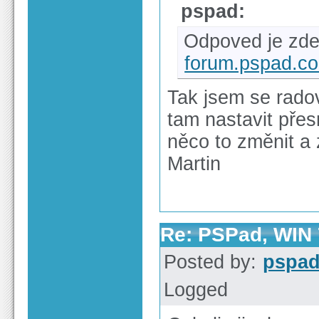
pspad:
Odpoved je zde
forum.pspad.c
Tak jsem se rado
tam nastavit přes
něco to změnit a 
Martin
Re: PSPad, WIN 7
Posted by:
pspa
Logged