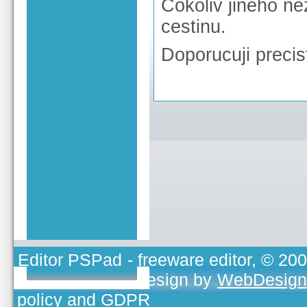
Cokoliv jineho nez
cestinu.
Doporucuji precis
Editor PSPad
- freeware editor, © 20
TOJEONO.CZ
, design by
WebDesign
policy and GDPR