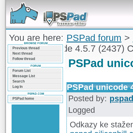
Forum can help you solve problems and quickly
find a solution with PSPad for Microsoft
Windows
You are here:
PSPad forum
>
BROWSE FORUM
PSPad unicode 4.5.7 (2437) 
Previous thread
Next thread
Follow thread
PSPad unico
FORUM
Forum List
Message List
Search
PSPad unicode 4
Log In
PSPAD.COM
Posted by:
pspa
PSPad home
Logged
Odkazy ke stažen