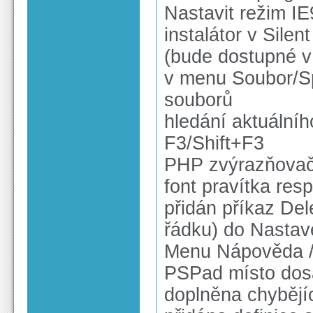
Nastavit režim IE9
instalátor v Sile
(bude dostupné v 
v menu Soubor/Sp
souborů
hledání aktuálníh
F3/Shift+F3
PHP zvýrazňovač -
font pravítka res
přidán příkaz De
řádku) do Nastav
Menu Nápověda / 
PSPad místo dos
doplněna chyběj