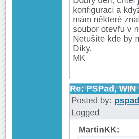
Dobrý den, chtěl
konfiguraci a kdy
mám některé znaky
soubor otevřu v n
Netušíte kde by 
Díky,
MK
Re: PSPad, WIN 7
Posted by:
pspa
Logged
MartinKK: