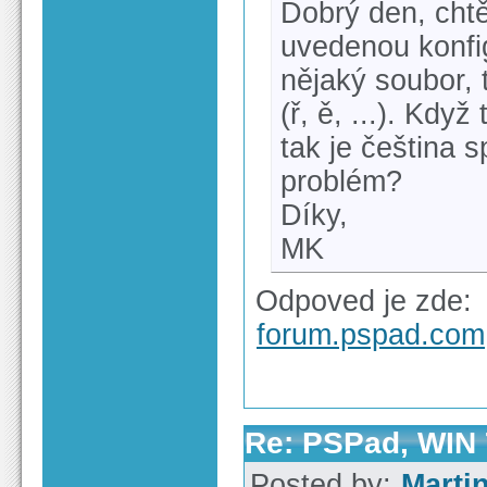
Dobrý den, cht
uvedenou konfi
nějaký soubor,
(ř, ě, ...). Kd
tak je čeština 
problém?
Díky,
MK
Odpoved je zde:
forum.pspad.com
Re: PSPad, WIN 7
Posted by:
Marti