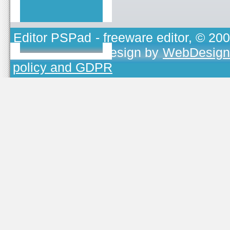
Editor PSPad
- freeware editor, © 20
TOJEONO.CZ
, design by
WebDesign
policy and GDPR