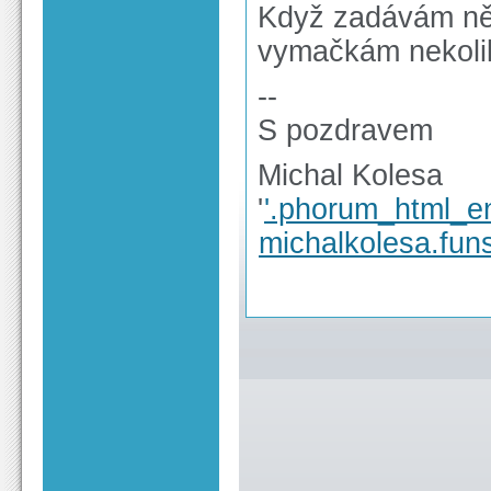
Když zadávám něj
vymačkám nekolik
--
S pozdravem
Michal Kolesa
'
'.phorum_html_e
michalkolesa.funs