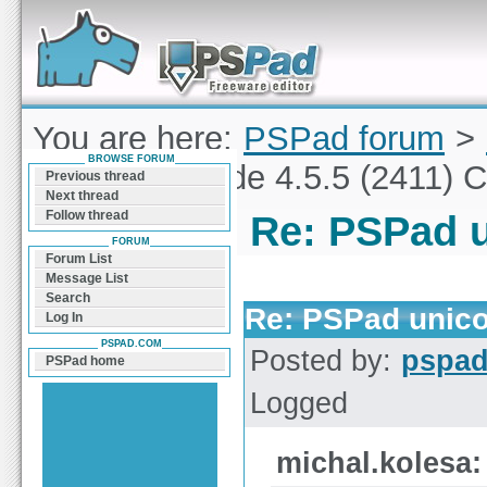
Forum can help you solve problems and quickly
find a solution with PSPad for Microsoft
Windows
You are here:
PSPad forum
>
BROWSE FORUM
PSPad unicode 4.5.5 (2411) 
Previous thread
Next thread
Follow thread
Re: PSPad u
FORUM
Forum List
Message List
Search
Re: PSPad unico
Log In
PSPAD.COM
Posted by:
pspa
PSPad home
Logged
michal.kolesa: