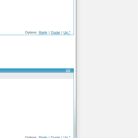
Options:
Reply
|
Quote
|
Up ^
#2
Options:
Reply
|
Quote
|
Up ^