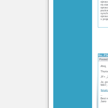
oprava
na st
oprava
pozic
synchr
oprav
v proj
Re: PS
Posted
Ahoj,
Thursd
JF> _
Je, pr
Win7, 
forum
--
Best r
Jano