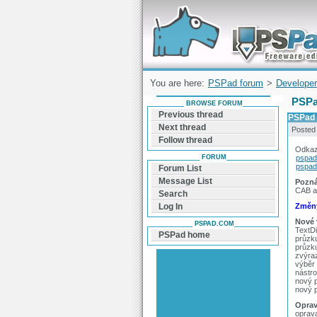
Forum can help you solve problems and q
find a solution with PSPad for Microsoft
Windows
You are here:
PSPad forum
>
Developer
PSPa
BROWSE FORUM
Previous thread
PSPad 
Next thread
Posted
Follow thread
Odkaz
FORUM
pspad
pspad.
Forum List
Message List
Pozná
CAB ar
Search
Změny
Log In
Nové 
PSPAD.COM
TextDi
PSPad home
průzk
průzk
zvýra
výběr 
nástro
nový 
nový 
Oprav
oprav