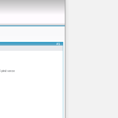
#1
 plné verze