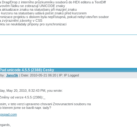
 Drag/Drop z interního průzkumníku souborů do HEX editoru a TextDiff
avovém řádku se zobrazují UNICODE znaky
 aktualizace znaku na statusbaru při mazání znaku
e kurzoru na statusbaru udává počet znaků před kurzorem
onizace projektu s diskem byla nepřístupná, pokud nebyl otevřen soubor
a zvýraznění závorky v CSS
ektu se neukládaly přípony pro synchronizaci
Pad unicode 4.5.5 (2388) Cesky
 by:
JanoSk
| Date: 2010-05-21 06:20 | IP: IP Logged
ay, May 20, 2010, 8:32:43 PM, you wrote:
Změny od verze 4.5.5 (2386):_
osim, v teto verzi upraveno chovani Znovunacteni souboru na
o kterem jsme se bavili napr. tady?
.pspad.com
egards,