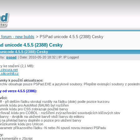
uickly
 forum - new builds
> PSPad unicode 4.5.5 (2388) Cesky
d unicode 4.5.5 (2388) Cesky
unicode 4.5.5 (2388) Cesky
 by:
pspad
| Date: 2010-05-20 18:32 | IP: IP Logged
y ke stažení (2,1 MB):
.cincura.net
siliconhill.cz
mky k použití aktualizace:
chiv obsahuje pouze PSPad.EXE a jazykové soubory. Přepište existující soubory z poslední
 od verze 4.5.5 (2386):
věci:
ff - při delším řádku skrolují rozdíly na řádku (dole) podle pozice kurzoru
umník kódu pro AutoMod (ftAUM) byl rozšířen
umník kódu pro CSS zobrazuje použité barvy
zňovač kódu pro COBOL - rozšíření zvýrazňování souvisejících klíčových slov
barvy - dvojklik na uložené barvě vloží barvu do editoru
j na překlad barvy doplněn o pozice pro uložení barvy
průzkumník kódu pro UnIcon
parametr příkazového řádku -N nebo /N spustí novou instanci PSPadu
y:
a komentáře v JScript