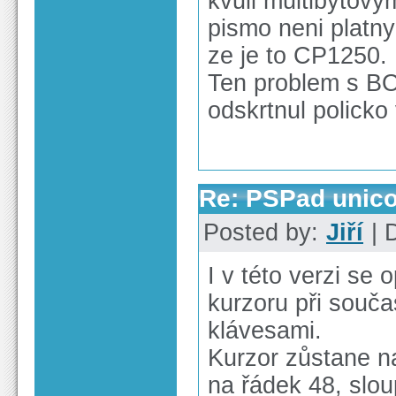
kvuli multibytovy
pismo neni platn
ze je to CP1250.
Ten problem s BO
odskrtnul policko
Re: PSPad unico
Posted by:
Jiří
| 
I v této verzi se
kurzoru při souča
klávesami.
Kurzor zůstane n
na řádek 48, slou