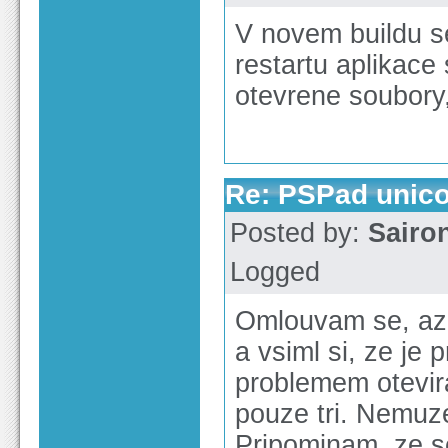
V novem buildu s
restartu aplikac
otevrene soubory,
Re: PSPad unico
Posted by:
Sairo
Logged
Omlouvam se, az 
a vsiml si, ze je
problemem otevir
pouze tri. Nemuz
Pripominam, ze se