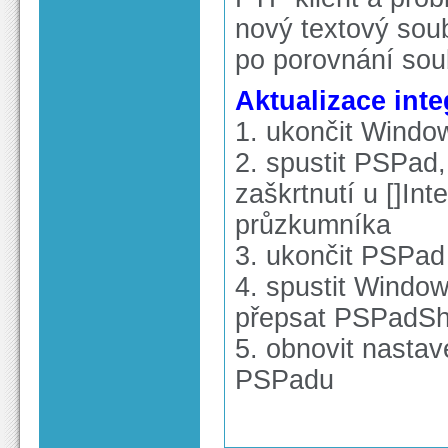
nový textový sou
po porovnání sou
Aktualizace int
1. ukončit Windo
2. spustit PSPad,
zaškrtnutí u []In
průzkumníka
3. ukončit PSPad
4. spustit Window
přepsat PSPadShe
5. obnovit nasta
PSPadu