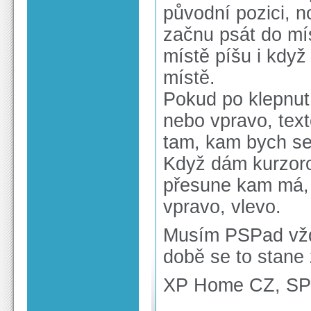
původní pozici, n
začnu psát do mís
místě píšu i kdy
místě.
Pokud po klepnut
nebo vpravo, text
tam, kam bych se
Když dám kurzoro
přesune kam má, 
vpravo, vlevo.
Musím PSPad vždy
době se to stane
XP Home CZ, SP2