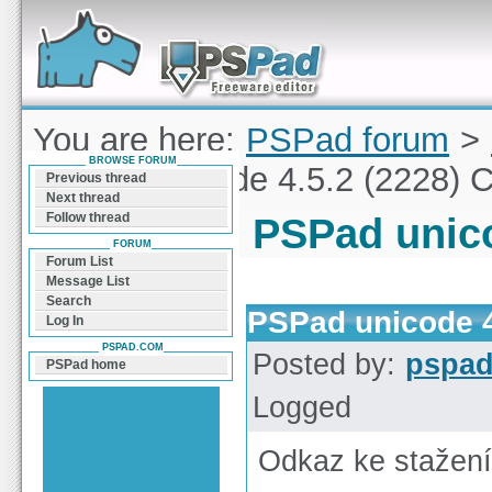
Forum can help you solve problems and quickly
find a solution with PSPad for Microsoft
Windows
You are here:
PSPad forum
>
BROWSE FORUM
PSPad unicode 4.5.2 (2228) 
Previous thread
Next thread
Follow thread
PSPad unico
FORUM
Forum List
Message List
Search
PSPad unicode 4
Log In
PSPAD.COM
Posted by:
pspa
PSPad home
Logged
Odkaz ke stažen