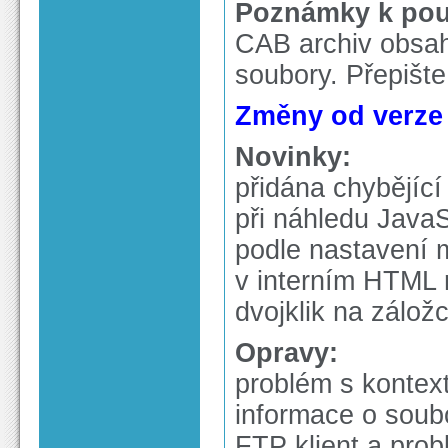
Poznámky k použ
CAB archiv obsa
soubory. Přepište
Změny od verze 4
Novinky:
přidána chybějíc
při náhledu Java
podle nastavení
v interním HTML 
dvojklik na zálož
Opravy:
problém s kontex
informace o soubo
FTP klient a pro