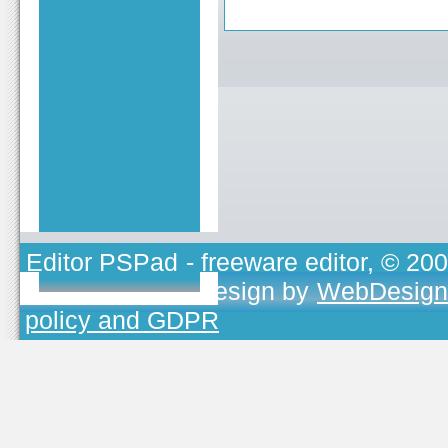
Editor PSPad
- freeware editor, © 20
TOJEONO.CZ
, design by
WebDesign
policy and GDPR