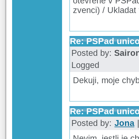
otevrene v PSPad
zvenci) / Uklada
Re: PSPad unico
Posted by:
Sairo
Logged
Dekuji, moje chy
Re: PSPad unico
Posted by:
Jona
|
Nevim, jestli je 