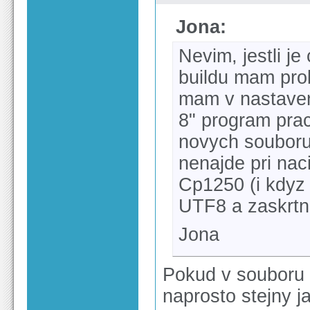
Jona:
Nevim, jestli j
buildu mam pro
mam v nastaven
8" program prac
novych souboru
nenajde pri nac
Cp1250 (i kdyz
UTF8 a zaskrtn
Jona
Pokud v souboru n
naprosto stejny 