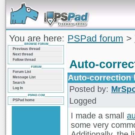
Forum can help you solve problems and quickly
find a solution with PSPad for Microsoft
Windows
You are here:
PSPad forum
>
BROWSE FORUM
German
Previous thread
Next thread
Follow thread
Auto-correc
FORUM
Forum List
Auto-correction 
Message List
Search
Posted by:
MrSp
Log In
PSPAD.COM
Logged
PSPad home
I made a small
au
some very commo
Additionally, the 