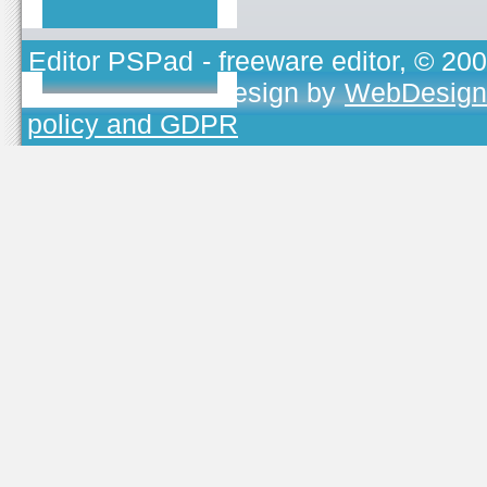
Editor PSPad
- freeware editor, © 20
TOJEONO.CZ
, design by
WebDesign
policy and GDPR