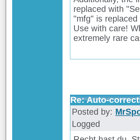
replaced with "S
"mfg" is replaced
Use with care! Wh
extremely rare ca
Re: Auto-correct
Posted by:
MrSp
Logged
Recht hast du, St