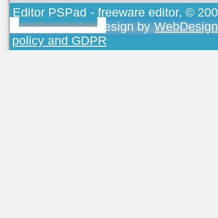
Editor PSPad
- freeware editor, © 20
TOJEONO.CZ
, design by
WebDesign
policy and GDPR