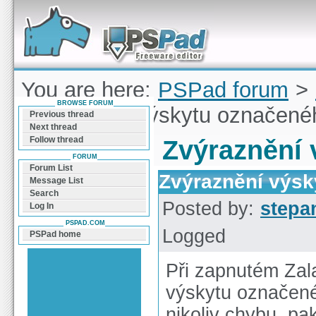
Forum can help you solve problems and quickly
find a solution with PSPad for Microsoft
Windows
You are here:
PSPad forum
>
BROWSE FORUM
Zvýraznění výskytu označené
Previous thread
Next thread
Follow thread
Zvýraznění 
FORUM
Forum List
Zvýraznění výsk
Message List
Search
Posted by:
stepa
Log In
PSPAD.COM
Logged
PSPad home
Při zapnutém Zal
výskytu označené
nikoliv chybu, pa