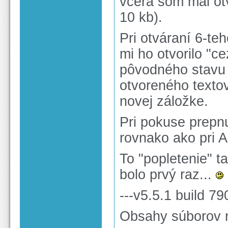
včera som mal ot
10 kb).
Pri otváraní 6-te
mi ho otvorilo "c
pôvodného stavu 
otvoreného textov
novej záložke.
Pri pokuse prepnu
rovnako ako pri A
To "popletenie" t
bolo prvý raz...
---v5.5.1 build 79
Obsahy súborov n