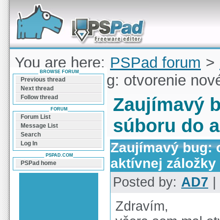
Forum can help you solve problems and quickly
find a solution with PSPad for Microsoft
Windows
You are here:
PSPad forum
>
BROWSE FORUM
Zaujímavý bug: otvorenie nové
Previous thread
Next thread
Follow thread
Zaujímavý b
FORUM
Forum List
súboru do a
Message List
Search
Zaujímavý bug: 
Log In
PSPAD.COM
aktívnej záložky
PSPad home
Posted by:
AD7
|
Zdravím,