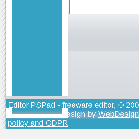
Editor PSPad
- freeware editor, © 20
TOJEONO.CZ
, design by
WebDesign
policy and GDPR