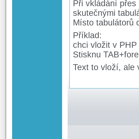
Při vkládání pře
skutečnými tabul
Místo tabulátorů 
Příklad:
chci vložit v PHP
Stisknu TAB+fore
Text to vloží, al