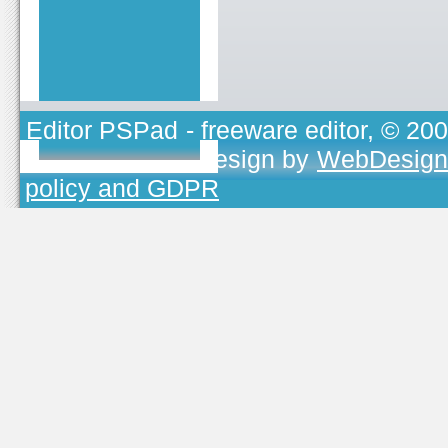
Editor PSPad
- freeware editor, © 20
TOJEONO.CZ
, design by
WebDesign
policy and GDPR