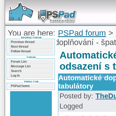
Forum can help you solve problems and quickly
find a solution with PSPad for Microsoft
Windows
You are here:
PSPad forum
>
BROWSE FORUM
Automatické doplňování - špat
Previous thread
Next thread
Follow thread
Automatické
FORUM
Forum List
odsazení s 
Message List
Search
Automatické dop
Log In
PSPAD.COM
tabulátory
PSPad home
Posted by:
TheD
Logged