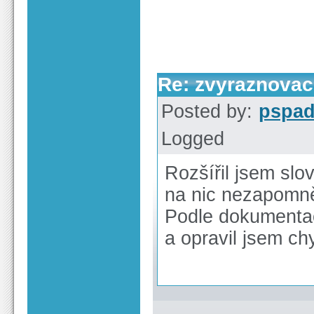
Re: zvyraznovac -
Posted by:
pspa
Logged
Rozšířil jsem sl
na nic nezapomně
Podle dokumentac
a opravil jsem c