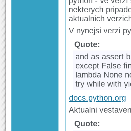
python - ve verzi 
nekterych pripade
aktualnich verzic
V nynejsi verzi p
Quote:
and as assert br
except False fina
lambda None non
try while with yi
docs.python.org
Aktualni vestaven
Quote: