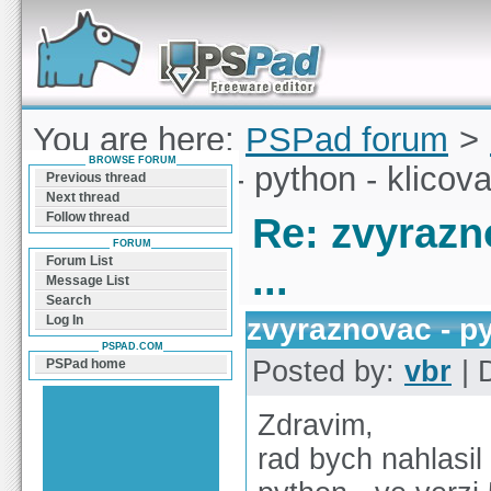
Forum can help you solve problems and quickly
find a solution with PSPad for Microsoft
Windows
You are here:
PSPad forum
>
BROWSE FORUM
zvyraznovac - python - klicova 
Previous thread
Next thread
Follow thread
Re: zvyrazn
FORUM
Forum List
...
Message List
Search
zvyraznovac - pyt
Log In
PSPAD.COM
Posted by:
vbr
| 
PSPad home
Zdravim,
rad bych nahlasil