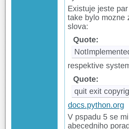
Existuje jeste pa
take bylo mozne z
slova:
Quote:
NotImplemented
respektive syste
Quote:
quit exit copyri
docs.python.org
V pspadu 5 se mi 
abecedniho poradi