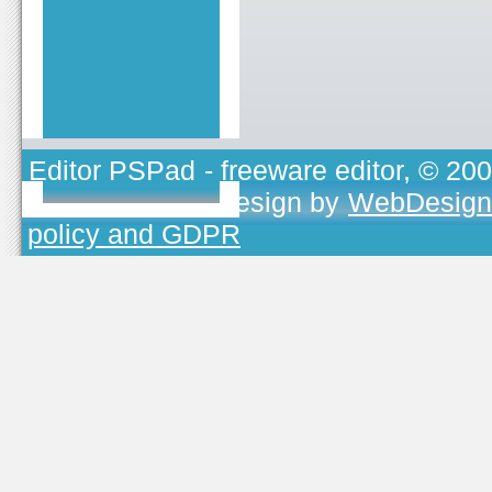
Editor PSPad
- freeware editor, © 20
TOJEONO.CZ
, design by
WebDesign
policy and GDPR