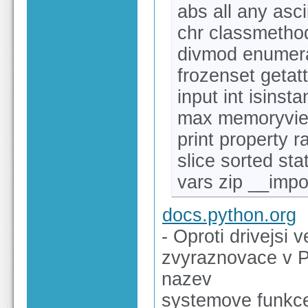
abs all any asci
chr classmethod
divmod enumerat
frozenset getatt
input int isinst
max memoryview
print property r
slice sorted st
vars zip __impo
docs.python.org
- Oproti drivejsi
zvyraznovace v P
nazev
systemove funkc