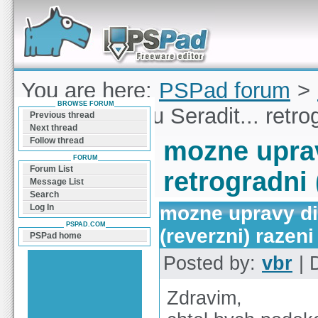
Forum can help you solve problems and quickly
find a solution with PSPad for Microsoft
Windows
You are here:
PSPad forum
>
BROWSE FORUM
upravy dialogu Seradit... retro
Previous thread
Next thread
Follow thread
mozne uprav
FORUM
Forum List
retrogradni 
Message List
Search
mozne upravy dia
Log In
PSPAD.COM
(reverzni) razeni
PSPad home
Posted by:
vbr
| 
Zdravim,