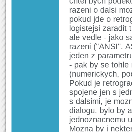
chtel bych podek
razeni o dalsi mo
pokud jde o retrog
logistejsi zaradit
ale vedle - jako 
razeni ("ANSI", A
jeden z parametru
- pak by se tohle
(numerickych, pod
Pokud je retrogra
spojene jen s je
s dalsimi, je moz
dialogu, bylo by 
jednoznacnemu u
Mozna by i nekter