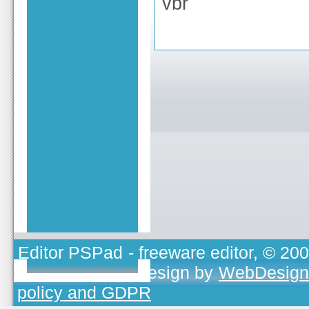
vbr
Editor PSPad
- freeware editor, © 20
TOJEONO.CZ
, design by
WebDesign
policy and GDPR