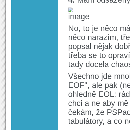
4.
Mám odsazený t
No, to je něco m
něco narazím, tř
popsal nějak dobř
třeba se to oprav
tady docela chao
Všechno jde mnoh
EOF", ale pak (n
ohledně EOL: rád
chci a ne aby mě
čekám, že PSPad 
tabulátory, a co 