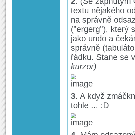
2.
(Se zapnutým 
textu nějakého 
na správně odsaz
("ergerg"), který
jako undo a čeká
správně (tabulát
řádku. Stane se 
kurzor)
3.
A když zmáčkn
tohle ... :D