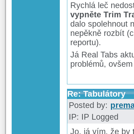
Rychlá leč nedos
vypněte Trim Tr
dalo spolehnout n
nepěkně rozbít (c
reportu).
Já Real Tabs akt
problémů, ovšem 
Re: Tabulátory
Posted by:
prem
IP: IP Logged
Jo, já vím, že by