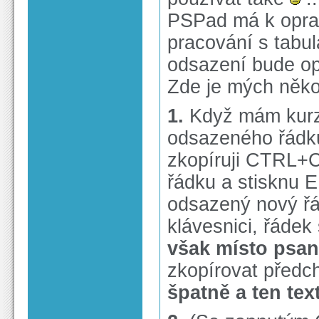
PSPad má k opra
pracování s tabulá
odsazení bude op
Zde je mých něko
1.
Když mám kurzo
odsazeného řádk
zkopíruji CTRL+C
řádku a stisknu 
odsazený nový řád
klávesnici, řádek
však místo psa
zkopírovat předc
špatně a ten te