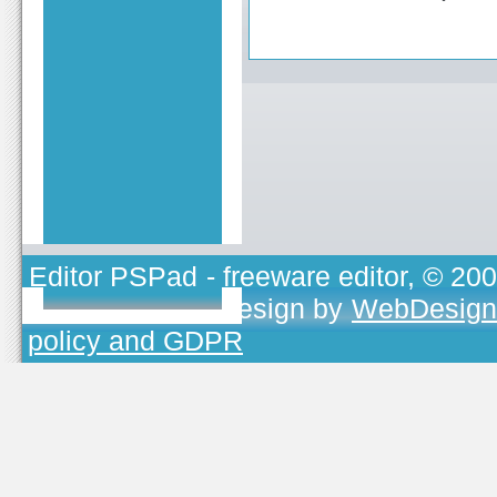
Editor PSPad
- freeware editor, © 20
TOJEONO.CZ
, design by
WebDesign
policy and GDPR