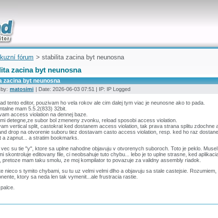
uickly
kuzní fórum
> stabilita zacina byt neunosna
lita zacina byt neunosna
ta zacina byt neunosna
 by:
matosimi
| Date: 2026-06-03 07:51 | IP: IP Logged
d tento editor, pouzivam ho vela rokov ale cim dalej tym viac je neunosne ako to pada.
talne mam 5.5.2(833) 32bit.
am access violation na dennej baze.
 mi detegne,ze subor bol zmeneny zvonku, reload sposobi access violation.
am vertical split, castokrat ked dostanem access violation, tak prava strana splitu zdochne 
nd drop na otvorenie suboru tiez dostavam casto access violation, resp. ked ho raz dostan
 a zapnut... a stratim bookmarks.
 vec su tie "y", ktore sa uplne nahodne objavuju v otvorenych suboroch. Toto je peklo. Muse
mi skontroluje editovany file, ci neobsahuje tuto chybu... lebo je to uplne strasne, ked aplikaci
 pretoze mam taku smolu, ze moj kompilator to povazuje za validny assembly riadok.
e nieco s tymito chybami, su tu uz velmi velmi dlho a objavuju sa stale castejsie. Rozumiem
ente, ktory sa neda len tak vymenit...ale frustracia rastie.
palce.