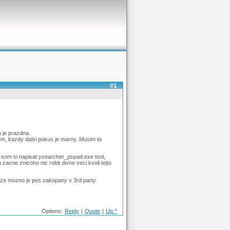
#1
a je prazdna.
em, kazdy dalsi pokus je marny. Musim to
l som si napisat ysearcher_pspad.exe tool,
a zacne znicoho nic robit divne veci kvoli tejto
, ze mozno je pes zakopany v 3rd party
Options:
Reply
|
Quote
|
Up ^