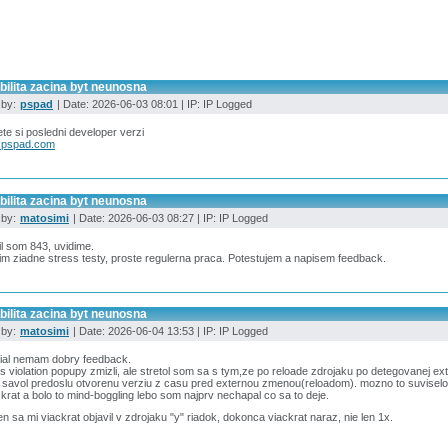
bilita zacina byt neunosna
 by:
pspad
| Date: 2026-06-03 08:01 | IP: IP Logged
te si posledni developer verzi
.pspad.com
bilita zacina byt neunosna
 by:
matosimi
| Date: 2026-06-03 08:27 | IP: IP Logged
l som 843, uvidime.
m ziadne stress testy, proste regulerna praca. Potestujem a napisem feedback.
bilita zacina byt neunosna
 by:
matosimi
| Date: 2026-06-04 13:53 | IP: IP Logged
ial nemam dobry feedback.
 violation popupy zmizli, ale stretol som sa s tym,ze po reloade zdrojaku po detegovanej ex
savol predoslu otvorenu verziu z casu pred externou zmenou(reloadom). mozno to suviselo s 
ckrat a bolo to mind-boggling lebo som najprv nechapal co sa to deje.
n sa mi viackrat objavil v zdrojaku "y" riadok, dokonca viackrat naraz, nie len 1x.