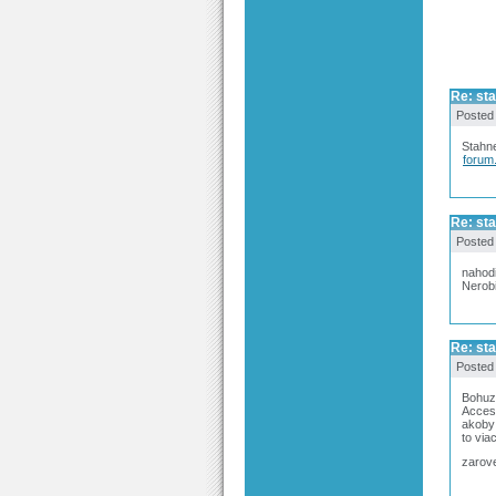
Re: sta
Posted
Stahne
forum
Re: sta
Posted
nahodi
Nerobi
Re: sta
Posted
Bohuz
Access
akoby 
to via
zarove