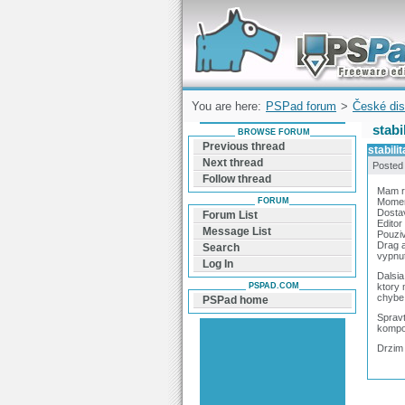
Forum can help you solve problems and q
find a solution with PSPad for Microsoft
Windows
You are here:
PSPad forum
>
České dis
stabi
BROWSE FORUM
Previous thread
stabili
Next thread
Posted
Follow thread
Mam ra
FORUM
Momen
Dostav
Forum List
Editor
Message List
Pouziv
Drag a
Search
vypnut
Log In
Dalsia
PSPAD.COM
ktory 
chybe,
PSPad home
Spravt
kompon
Drzim 