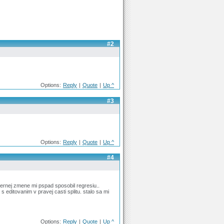
#2
Options:
Reply
|
Quote
|
Up ^
#3
Options:
Reply
|
Quote
|
Up ^
#4
ternej zmene mi pspad sposobil regresiu..
editovanim v pravej casti splitu. stalo sa mi
Options:
Reply
|
Quote
|
Up ^