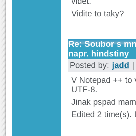
videt.
Vidite to taky?
Re: Soubor s m
napr. hindstiny
Posted by:
jadd
|
V Notepad ++ to 
UTF-8.
Jinak pspad mam 
Edited 2 time(s).