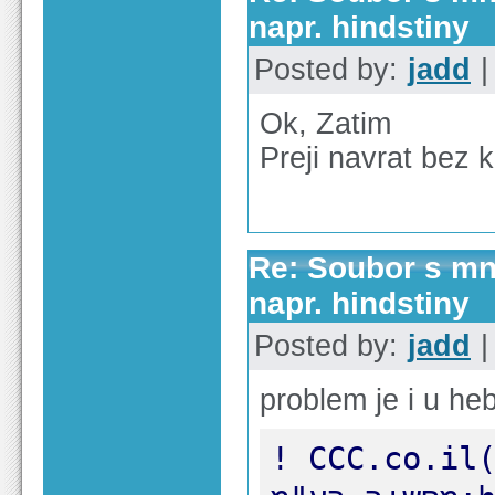
napr. hindstiny
Posted by:
jadd
|
Ok, Zatim
Preji navrat bez 
Re: Soubor s m
napr. hindstiny
Posted by:
jadd
|
problem je i u he
! CCC.co.il(Zap