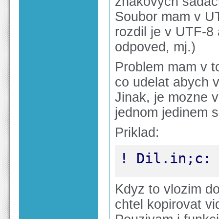
znakovych sadach
Soubor mam v UTF
rozdil je v UTF-
odpoved, mj.)
Problem mam v to
co udelat abych v
Jinak, je mozne 
jednom jedinem 
Priklad:
! Dil.in;c: 
Kdyz to vlozim do
chtel kopirovat vi