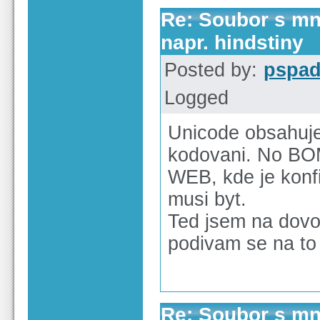
Re: Soubor s m
napr. hindstiny
Posted by:
pspa
Logged
Unicode obsahuje
kodovani. No BOM
WEB, kde je konf
musi byt.
Ted jsem na dovo
podivam se na to 
Re: Soubor s m