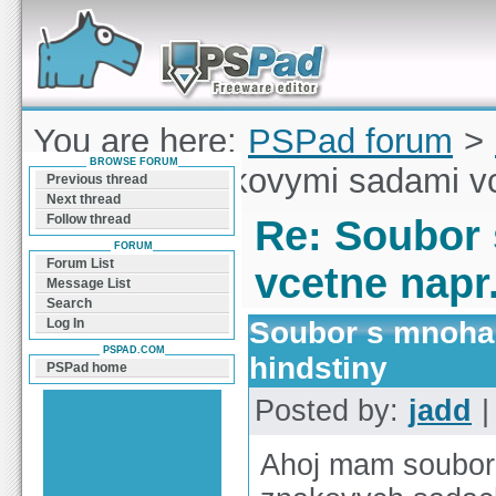
Forum can help you solve problems and quickly
find a solution with PSPad for Microsoft
Windows
You are here:
PSPad forum
>
BROWSE FORUM
s mnoha znakovymi sadami vce
Previous thread
Next thread
Follow thread
Re: Soubor
FORUM
Forum List
vcetne napr
Message List
Search
Soubor s mnoha 
Log In
PSPAD.COM
hindstiny
PSPad home
Posted by:
jadd
|
Ahoj mam soubor 