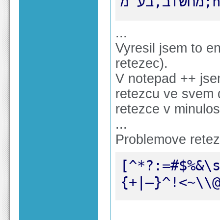
...
Vyresil jsem to 
retezec).
V notepad ++ jse
retezcu ve svem 
retezce v minulost
...
Problemove retez
[^*?:=#$%&\
{+|–}^!<~\\