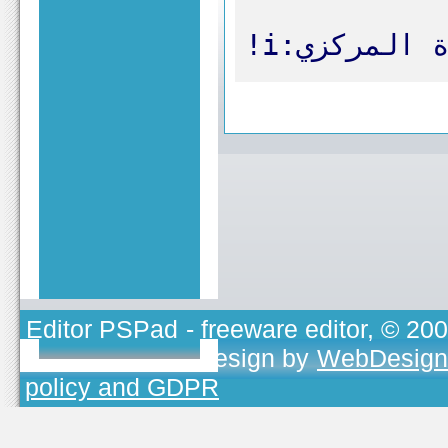
!i:لمركزي
Editor PSPad
- freeware editor, © 20
TOJEONO.CZ
, design by
WebDesign
policy and GDPR