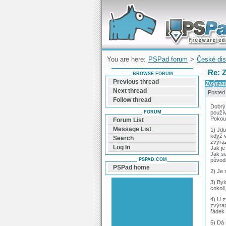
Forum can help you solve problems and q
find a solution with PSPad for Microsoft
Windows
You are here:
PSPad forum
>
České dis
Re: 
BROWSE FORUM
Previous thread
Zvýraz
Next thread
Posted
Follow thread
Dobrý
FORUM
použí
Pokou
Forum List
Message List
1) Jdu
když 
Search
zvýra
Log In
Jak je
Jak se
PSPAD.COM
původ
PSPad home
2) Je 
3) Byl
cokoli
4) U z
zvýraz
řádek 
5) Dá 