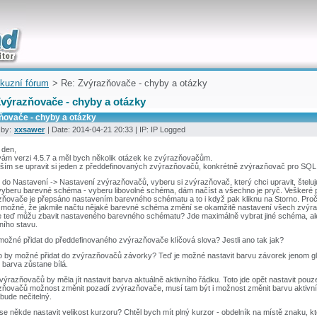
uickly
kuzní fórum
> Re: Zvýrazňovače - chyby a otázky
Zvýrazňovače - chyby a otázky
ňovače - chyby a otázky
 by:
xxsawer
| Date: 2014-04-21 20:33 | IP: IP Logged
 den,
vám verzi 4.5.7 a měl bych několik otázek ke zvýrazňovačům.
ším se upravit si jeden z předdefinovaných zvýrazňovačů, konkrétně zvýrazňovač pro SQL
 do Nastavení -> Nastavení zvýrazňovačů, vyberu si zvýrazňovač, který chci upravit, štelu
vyberu barevné schéma - vyberu libovolné schéma, dám načíst a všechno je pryč. Veškeré 
zňovače je přepsáno nastavením barevného schématu a to i když pak kliknu na Storno. Pro
 možné, že jakmile načtu nějaké barevné schéma změní se okamžitě nastavení všech zvýra
 teď můžu zbavit nastaveného barevného schématu? Jde maximálně vybrat jiné schéma, ale
ního stavu.
možné přidat do předdefinovaného zvýrazňovače klíčová slova? Jestli ano tak jak?
o by možné přidat do zvýrazňovačů závorky? Teď je možné nastavit barvu závorek jenom glo
, barva zůstane bílá.
výrazňovačů by měla jít nastavit barva aktuálně aktivního řádku. Toto jde opět nastavit pou
ňovačů možnost změnit pozadí zvýrazňovače, musí tam být i možnost změnit barvu aktivního
bude nečitelný.
se někde nastavit velikost kurzoru? Chtěl bych mít plný kurzor - obdelník na místě znaku, kte