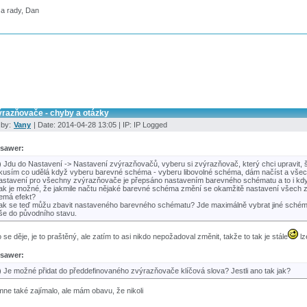
za rady, Dan
ýrazňovače - chyby a otázky
 by:
Vany
| Date: 2014-04-28 13:05 | IP: IP Logged
sawer:
) Jdu do Nastavení -> Nastavení zvýrazňovačů, vyberu si zvýrazňovač, který chci upravit, š
kusím co udělá když vyberu barevné schéma - vyberu libovolné schéma, dám načíst a všec
astavení pro všechny zvýrazňovače je přepsáno nastavením barevného schématu a to i kdy
ak je možné, že jakmile načtu nějaké barevné schéma změní se okamžitě nastavení všech z
emá efekt?
ak se teď můžu zbavit nastaveného barevného schématu? Jde maximálně vybrat jiné schéma,
še do původního stavu.
o se děje, je to praštěný, ale zatím to asi nikdo nepožadoval změnit, takže to tak je stále
lz
sawer:
) Je možné přidat do předdefinovaného zvýrazňovače klíčová slova? Jestli ano tak jak?
mne také zajímalo, ale mám obavu, že nikoli