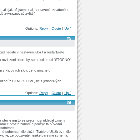
m, ale jak už jsem psal, nastavení označeného
dý zvýrazňovač zvlášť.
Options:
Reply
|
Quote
|
Up ^
#5
d nedate v nastaveni ulozit a restartujete
 rozlozeni, ktere by se pri stisknuti "STORNO"
om z klicovych slov. Je to mozne u
 pozadí z HTML/XHTML, ne z jednotlivých
Options:
Reply
|
Quote
|
Up ^
#6
a stejné místo se přeci musí ukládat změny
race prostě zahodí a použije ta původní.
o schématu.
vné schéma mělo uložit. Tlačítko Uložit by mělo
 vidíte, že používáte nějaké barevné schéma,