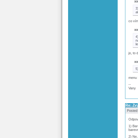
xx
3
a
co vím
xx
4
n
l
jo, to
xx
5
menu 
--
Vany
Re: Zv
Posted
Odpove
1) Bar
barevn
2) Ne,