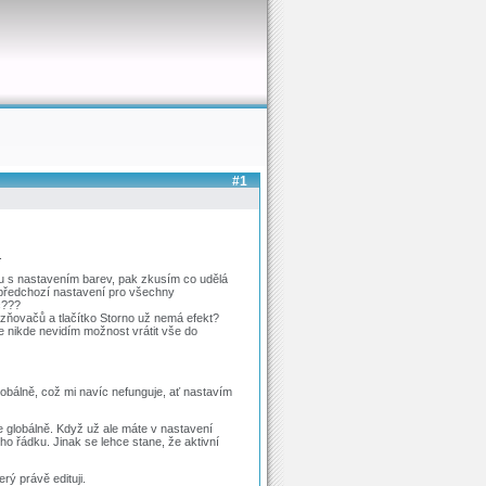
#1
.
ju s nastavením barev, pak zkusím co udělá
předchozí nastavení pro všechny
č???
zňovačů a tlačítko Storno už nemá efekt?
 nikde nevidím možnost vrátit vše do
bálně, což mi navíc nefunguje, ať nastavím
ze globálně. Když už ale máte v nastavení
 řádku. Jinak se lehce stane, že aktivní
rý právě edituji.