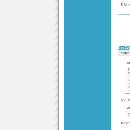
Díky 
Re: Zv
Posted
xx
1
z
n
J
n
J
v
ano, t
xx
2
to by 