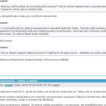
sawer:
) Bylo by možné přidat do zvýrazňovačů závorky? Teď je možné nastavit barvu závorek jeno
ť nastavím cokoli, barva zůstane bílá.
, tak jedině jako znaky pro rozšířené odsazování
sawer:
) U zvýrazňovačů by měla jít nastavit barva aktuálně aktivního řádku. Toto jde opět nastavit
astavení zvýrazňovačů možnost změnit pozadí zvýrazňovače, musí tam být i možnost změnit
ehce stane, že aktivní řádek bude nečitelný.
 dává smysl
sawer:
) Dá se někde nastavit velikost kurzoru? Chtěl bych mít plný kurzor - obdelník na místě znaku
Nastavení/Nastavení programu/Editor 2/Kurzor pro vkládání
ýrazňovače - chyby a otázky
 by:
pspad
| Date: 2014-04-28 18:23 | IP: IP Logged
del jsem hned 22.4., ale do do mailu a ne na forum, omlouvam se. Takze zde je zkopirova
evne schema nacita barvy pro vsechny zvyraznovace soucasne. Pokud si chcete hrat, ulozte
eho schematu, a pak si muzete hrat dle libosti.
 jsou programove udelane. Je mozne udelat uzivatelsky zvyraznovac, ten preddefinovany vyp