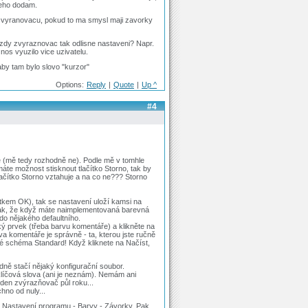
neho dodam.
 zvyranovacu, pokud to ma smysl maji zavorky
azdy zvyraznovac tak odlisne nastaveni? Napr.
nos vyuzilo vice uzivatelu.
aby tam bylo slovo "kurzor"
Options:
Reply
|
Quote
|
Up ^
#4
ne (mě tedy rozhodně ne). Podle mě v tomhle
áte možnost stisknout tlačítko Storno, tak by
lačítko Storno vztahuje a na co ne??? Storno
tkem OK), tak se nastavení uloží kamsi na
t tak, že když máte naimplementovaná barevná
o nějakého defaultního.
ý prvek (třeba barvu komentáře) a klikněte na
va komentáře je správně - ta, kterou jste ručně
né schéma Standard! Když kliknete na Načíst,
idně stačí nějaký konfigurační soubor.
íčová slova (ani je neznám). Nemám ani
den zvýrazňovač půl roku...
hno od nuly...
el Nastavení programu - Barvy - Závorky. Pak