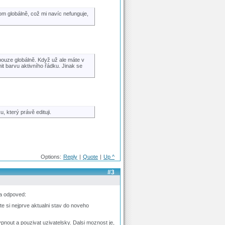
m globálně, což mi navíc nefunguje,
 pouze globálně. Když už ale máte v
 barvu aktivního řádku. Jinak se
, který právě edituji.
Options:
Reply
|
Quote
|
Up ^
#3
na odpoved:
 si nejprve aktualni stav do noveho
nout a pouzivat uzivatelsky. Dalsi moznost je,