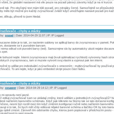
i všiml, že globální nastavení má vliv pouze na pozadí párový závorky když je na ní kurzor.
sně tak. Pro obyčejný text mám bílé pozadí, pro zdrojáky černé. Samozřejmě se přizpůsobí
 by mělo být možné pro každý zvýrazňovač zvlášť když umožňujete nastavit pozadí pro kaž
er, děkuju, přesně to jsem hledal.
ýrazňovače - chyby a otázky
 by:
pspad
| Date: 2014-04-29 11:07 | IP: IP Logged
oucasne dobe je to tak, ze nactenim sablony se aplikuji barvy do zvyraznovacu v pameti. Poku
am, dostanete se k puvodnim barvam.
nema odkud vzit puvodni barvy (ted). Samozrejme slo by automaticky ulozit nejake docasne
o zpet.
le bohuzel nejde. Interni zvyraznovace maji (kvuli optimalizaci rychlosti) vytvoreny hash str
elskych zvyraznovacu, tam si muzete vytvorit svuj vlastni a vypnout pak ten interni.
možné to udělat pro individuální zvýrazňovače s omezením - multizvýrazňovač by používal
ňovačů. To ani nejde, kdyz je jako embeded skript pouze část řádku.
ýrazňovače - chyby a otázky
 by:
xxsawer
| Date: 2014-04-29 14:12 | IP: IP Logged
o mi opravdu není jasné.
ž edituji zvýrazňovač kam se ukládají změny, které udělám u jednotlivých zvýrazňovačů? N
ené načtením barevného schématu. Když pak kliknete na Storno tak se tato dočasná konfigu
řečeno, nesmí být rozdíl mezi tím když změním konfiguraci ručně nebo načtením barevnéh
avuji si to tak, že bych měl vždy editovat nějaké barevné schéma a tlačítko OK by toto bare
ogu úplně zmizet. Zároveň tím odstraníte chybu, kterou jsem popisoval v předchozím postu -
 skutečnosti to není pravda.