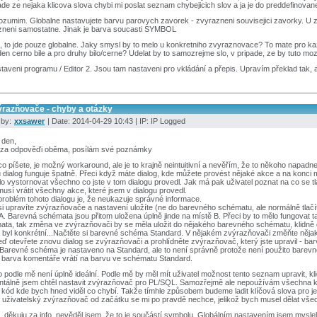
ade ze nejaka klicova slova chybi mi poslat seznam chybejicich slov a ja je do preddefinova
ozumim. Globalne nastavujete barvu parovych zavorek - zvyrazneni souvisejici zavorky. U
zneni samostatne. Jinak je barva soucasti SYMBOL
, to jde pouze globalne. Jaky smysl by to melo u konkretniho zvyraznovace? To mate pro k
den cerno bile a pro druhy bilo/cerne? Udelat by to samozrejme slo, v pripade, ze by tuto moz
taveni programu / Editor 2. Jsou tam nastaveni pro vkládání a přepis. Upravím překlad tak, 
ýrazňovače - chyby a otázky
 by:
xxsawer
| Date: 2014-04-29 10:43 | IP: IP Logged
 den,
i za odpověďi oběma, posílám své poznámky
co píšete, je možný workaround, ale je to krajně neintuitivní a nevěřím, že to někoho napad
 dialog funguje špatně. Přeci když máte dialog, kde můžete provést nějaké akce a na konci m
o vystornovat všechno co jste v tom dialogu provedl. Jak má pak uživatel poznat na co se t
musí vrátit všechny akce, které jsem v dialogu provedl.
problém tohoto dialogu je, že neukazuje správné informace.
i upravíte zvýrazňovače a nastavení uložíte (ne do barevného schématu, ale normálně tlačí
A. Barevná schémata jsou přitom uložena úplně jinde na místě B. Přeci by to mělo fungova
ta, tak změna ve zvýrazňovači by se měla uložit do nějakého barevného schématu, klidně d
byl konkrétní...Načtěte si barevné schéma Standard. V nějakém zvýrazňovači změňte nějak
ď otevřete znovu dialog se zvýrazňovači a prohlídněte zvýrazňovač, který jste upravil - bar
. Barevné schéma je nastaveno na Standard, ale to není správně protože není použito barev
 barva komentáře vrátí na barvu ve schématu Standard.
o podle mě není úplně ideální. Podle mě by měl mít uživatel možnost tento seznam upravit, kl
tálně jsem chtěl nastavit zvýrazňovač pro PL/SQL. Samozřejmě ale nepoužívám všechna kl
kód kde bych hned viděl co chybí. Takže tímhle způsobem budeme ladit klíčová slova pro je
 uživatelský zvýrazňovač od začátku se mi po pravdě nechce, jelikož bych musel dělat všec
, děkuju za info, nevěděl jsem, že to je součástí symbolu. Globálním nastavením jsem mysl