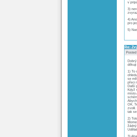
v prip
3) ner
zvyra
4) Ano
pro je
5) Nas
Re: Zv
Posted
Dobrý
děkuj
1) To 
ohledu
se měl
přeci 
Další 
Když s
místo 
schéma
Abych 
OK. Te
zvolil
tak se
2) Tot
Momen
žádný 
Udělat
3) Aha