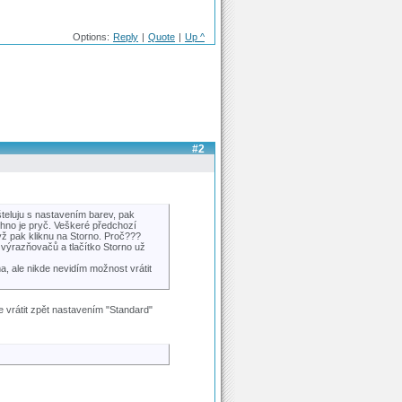
Options:
Reply
|
Quote
|
Up ^
#2
teluju s nastavením barev, pak
hno je pryč. Veškeré předchozí
ž pak kliknu na Storno. Proč???
výrazňovačů a tlačítko Storno už
 ale nikde nevidím možnost vrátit
e vrátit zpět nastavením "Standard"