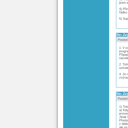
jsem s
4) Pře
řádku
5) Sup
Re: Zv
Posted
1. V s
progr
PSpad 
nacetl
2. Toh
uzivat
4. Je 
zvýraz
Re: Zv
Posted
1) Tot
a) Kdy
proved
Jinak 
Předst
z dial
ale ve