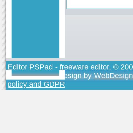
Editor PSPad
- freeware editor, © 20
TOJEONO.CZ
, design by
WebDesign
policy and GDPR