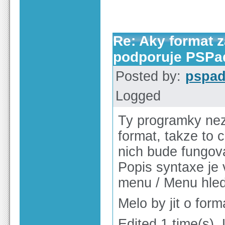
Re: Aky format 
podporuje PSPa
Posted by:
pspa
Logged
Ty programky nez
format, takze to 
nich bude fungov
Popis syntaxe je
menu / Menu hled
Melo by jit o form
Edited 1 time(s).