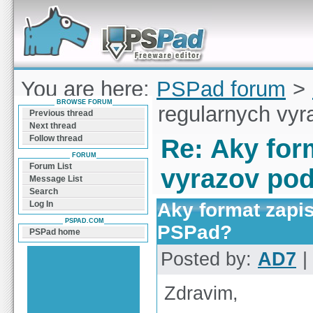
Forum can help you solve problems and quickly
find a solution with PSPad for Microsoft
Windows
You are here:
PSPad forum
>
BROWSE FORUM
format zapisu regularnych vy
Previous thread
Next thread
Follow thread
Re: Aky for
FORUM
Forum List
vyrazov po
Message List
Search
Aky format zapi
Log In
PSPAD.COM
PSPad?
PSPad home
Posted by:
AD7
|
Zdravim,