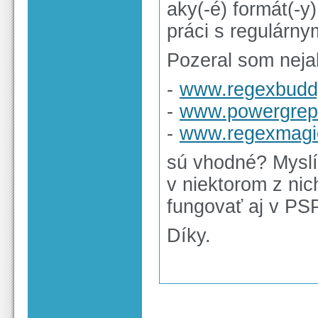
aky(-é) formát(-y
práci s regulárny
Pozeral som neja
-
www.regexbudd
-
www.powergrep
-
www.regexmagi
sú vhodné? Myslím
v niektorom z nic
fungovať aj v PS
Díky.