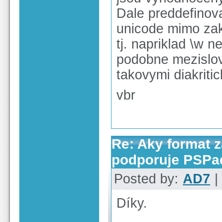
Dale preddefinov
unicode mimo zak
tj. napriklad \w 
podobne mezislovn
takovymi diakriti
vbr
Re: Aky format 
podporuje PSPa
Posted by:
AD7
|
Díky.